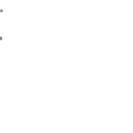
le
48