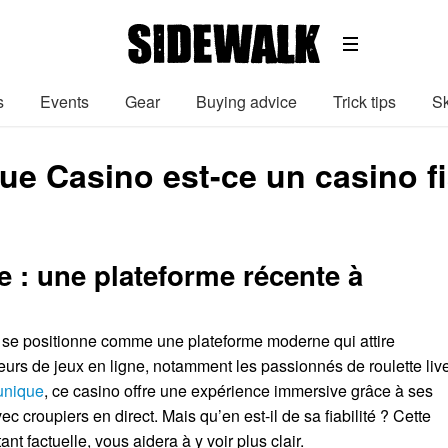
s
Events
Gear
Buying advice
Trick tips
Sk
e Casino est-ce un casino fia
 : une plateforme récente à
se positionne comme une plateforme moderne qui attire
eurs de jeux en ligne, notamment les passionnés de roulette live
unique
, ce casino offre une expérience immersive grâce à ses
ec croupiers en direct. Mais qu’en est-il de sa fiabilité ? Cette
ant factuelle, vous aidera à y voir plus clair.