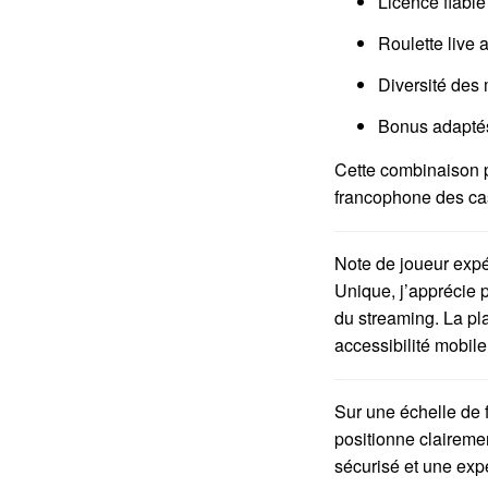
Licence fiable
Roulette live 
Diversité des 
Bonus adaptés 
Cette combinaison p
francophone des cas
Note de joueur expé
Unique, j’apprécie p
du streaming. La p
accessibilité mobile
Sur une échelle de f
positionne clairem
sécurisé et une exp