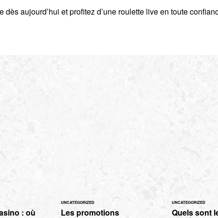
dès aujourd’hui et profitez d’une roulette live en toute confian
UNCATEGORIZED
UNCATEGORIZED
asino : où
Les promotions
Quels sont l