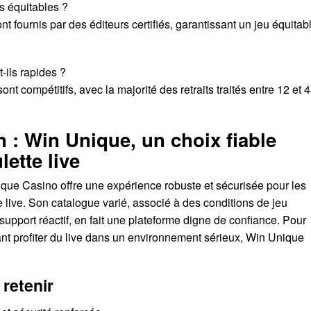
ls équitables ?
ont fournis par des éditeurs certifiés, garantissant un jeu équitab
t-ils rapides ?
nt compétitifs, avec la majorité des retraits traités entre 12 et 
 : Win Unique, un choix fiable
lette live
ue Casino offre une expérience robuste et sécurisée pour les
 live. Son catalogue varié, associé à des conditions de jeu
support réactif, en fait une plateforme digne de confiance. Pour
ant profiter du live dans un environnement sérieux, Win Unique
 retenir