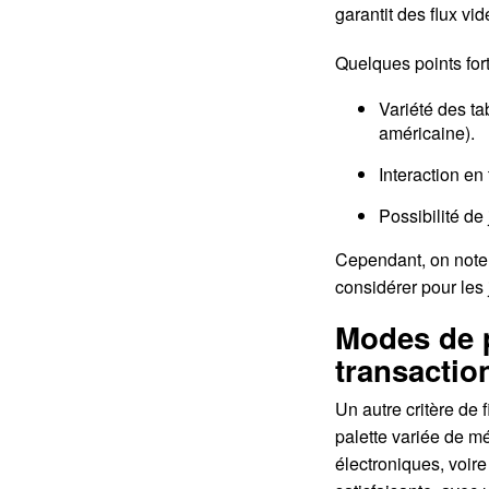
garantit des flux vi
Quelques points forts
Variété des ta
américaine).
Interaction en
Possibilité de
Cependant, on note 
considérer pour les
Modes de p
transactio
Un autre critère de 
palette variée de mé
électroniques, voire