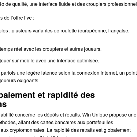
déo de qualité, une interface fluide et des croupiers professionnel
 de l’offre live :
bles : plusieurs variantes de roulette (européenne, française,
 temps réel avec les croupiers et autres joueurs.
 jouer sur mobile avec une interface optimisée.
parfois une légère latence selon la connexion internet, un point
 joueurs exigeants.
aiement et rapidité des
ns
fiabilité concerne les dépôts et retraits. Win Unique propose une
thodes, allant des cartes bancaires aux portefeuilles
 aux cryptomonnaies. La rapidité des retraits est globalement