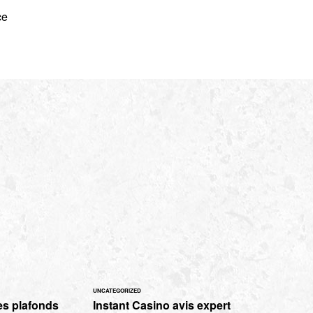
ce
UNCATEGORIZED
es plafonds
Instant Casino avis expert