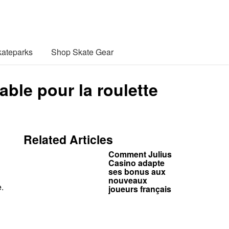
ateparks
Shop Skate Gear
ble pour la roulette
Related Articles
Comment Julius
Casino adapte
ses bonus aux
nouveaux
.
joueurs français