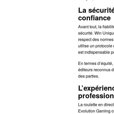
La sécurité
confiance
Avant tout, la fiabi
sécurité. Win Unique
respect des normes i
utilise un protocol
est indispensable po
En termes d’équité, 
éditeurs reconnus da
des parties.
L’expérien
professio
La roulette en dire
Evolution Gaming ou