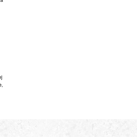
ej
e,