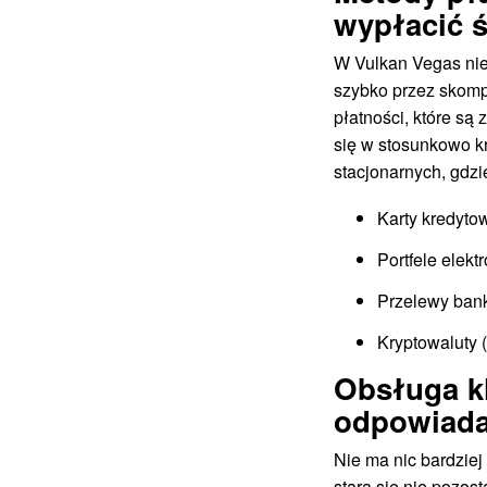
wypłacić 
W Vulkan Vegas nie 
szybko przez skomp
płatności, które są
się w stosunkowo kr
stacjonarnych, gdzi
Karty kredyto
Portfele elektr
Przelewy ba
Kryptowaluty 
Obsługa kl
odpowiad
Nie ma nic bardziej
stara się nie pozos