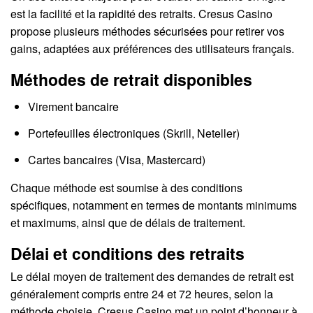
est la facilité et la rapidité des retraits. Cresus Casino
propose plusieurs méthodes sécurisées pour retirer vos
gains, adaptées aux préférences des utilisateurs français.
Méthodes de retrait disponibles
Virement bancaire
Portefeuilles électroniques (Skrill, Neteller)
Cartes bancaires (Visa, Mastercard)
Chaque méthode est soumise à des conditions
spécifiques, notamment en termes de montants minimums
et maximums, ainsi que de délais de traitement.
Délai et conditions des retraits
Le délai moyen de traitement des demandes de retrait est
généralement compris entre 24 et 72 heures, selon la
méthode choisie. Cresus Casino met un point d’honneur à