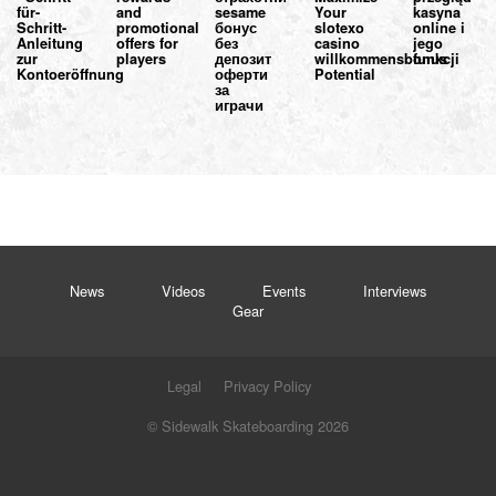
für-
and
sesame
Your
kasyna
Schritt-
promotional
бонус
slotexo
online i
Anleitung
offers for
без
casino
jego
zur
players
депозит
willkommensbonus
funkcji
Kontoeröffnung
оферти
Potential
за
играчи
News
Videos
Events
Interviews
Gear
Legal
Privacy Policy
© Sidewalk Skateboarding 2026