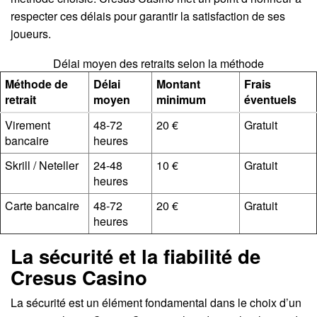
respecter ces délais pour garantir la satisfaction de ses
joueurs.
Délai moyen des retraits selon la méthode
Méthode de
Délai
Montant
Frais
retrait
moyen
minimum
éventuels
Virement
48-72
20 €
Gratuit
bancaire
heures
Skrill / Neteller
24-48
10 €
Gratuit
heures
Carte bancaire
48-72
20 €
Gratuit
heures
La sécurité et la fiabilité de
Cresus Casino
La sécurité est un élément fondamental dans le choix d’un