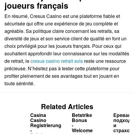
joueurs français
En résumé, Cresus Casino est une plateforme fiable et
sécurisée qui offre une expérience de jeu complète et
agréable. Sa politique claire concernant les retraits, sa
diversité de jeux et son service client de qualité en font un
choix privilégié pour les joueurs français. Pour ceux qui
souhaitent approfondir leur connaissance sur les modalités
de retrait, le
cresus casino retrait avis
reste une ressource
précieuse. N’hésitez pas à tester cette plateforme pour
profiter pleinement de ses avantages tout en jouant en
toute sérénité.
Related Articles
Casina
Betstrike
Ереванс
Casino
Bonus
подходи
Registrierung
-
и
-
Welcome
страхот