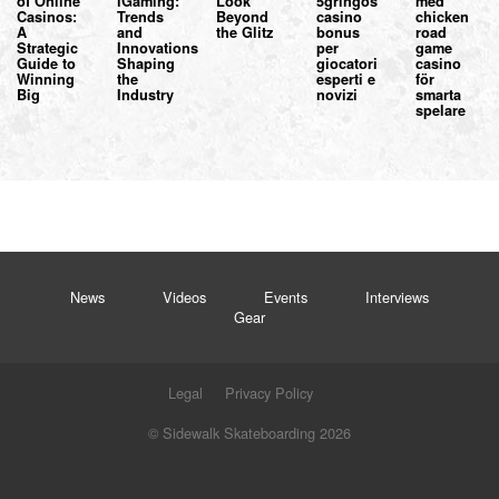
of Online
iGaming:
Look
5gringos
med
Casinos:
Trends
Beyond
casino
chicken
A
and
the Glitz
bonus
road
Strategic
Innovations
per
game
Guide to
Shaping
giocatori
casino
Winning
the
esperti e
för
Big
Industry
novizi
smarta
spelare
News
Videos
Events
Interviews
Gear
Legal
Privacy Policy
© Sidewalk Skateboarding 2026