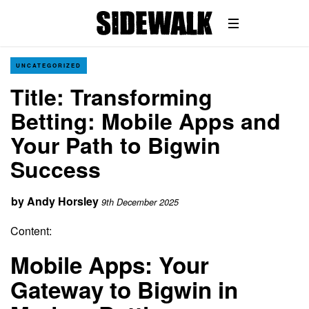
UNCATEGORIZED
Title: Transforming
Betting: Mobile Apps and
Your Path to Bigwin
Success
by
Andy Horsley
9th December 2025
Content:
Mobile Apps: Your
Gateway to Bigwin in