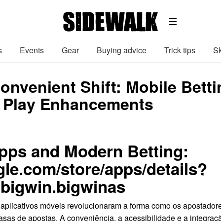
s
Events
Gear
Buying advice
Trick tips
Sk
Convenient Shift: Mobile Bet
c Play Enhancements
pps and Modern Betting:
gle.com/store/apps/details?
bigwin.bigwinas
 aplicativos móveis revolucionaram a forma como os apostador
sas de apostas. A conveniência, a acessibilidade e a integraç