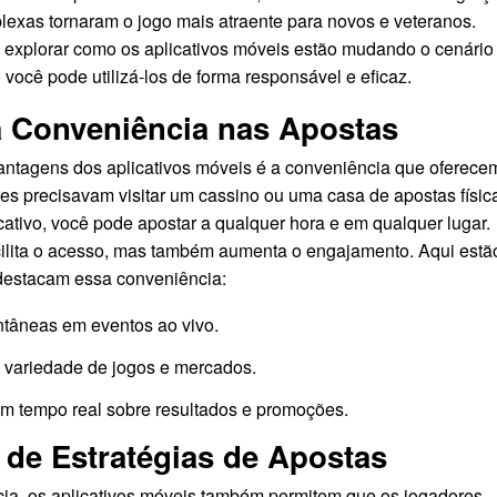
lexas tornaram o jogo mais atraente para novos e veteranos.
 explorar como os aplicativos móveis estão mudando o cenário
você pode utilizá-los de forma responsável e eficaz.
a Conveniência nas Apostas
ntagens dos aplicativos móveis é a conveniência que oferece
es precisavam visitar um cassino ou uma casa de apostas físic
ativo, você pode apostar a qualquer hora e em qualquer lugar.
cilita o acesso, mas também aumenta o engajamento. Aqui estã
destacam essa conveniência:
ntâneas em eventos ao vivo.
variedade de jogos e mercados.
em tempo real sobre resultados e promoções.
 de Estratégias de Apostas
ia, os aplicativos móveis também permitem que os jogadores