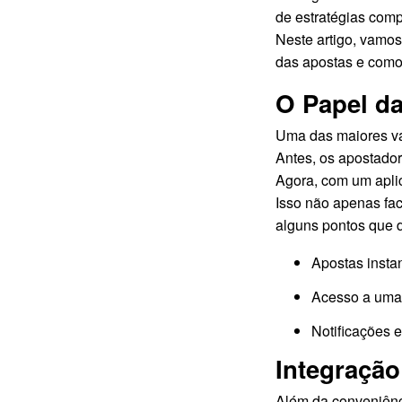
de estratégias comp
Neste artigo, vamos
das apostas e como 
O Papel d
Uma das maiores va
Antes, os apostador
Agora, com um aplic
Isso não apenas fa
alguns pontos que 
Apostas insta
Acesso a uma 
Notificações 
Integração
Além da conveniênc