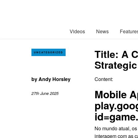
Videos
News
Feature
Title: A 
UNCATEGORIZED
Strategi
by
Andy Horsley
Content:
Mobile A
27th June 2025
play.goo
id=game.
No mundo atual, os
interagem com as ca