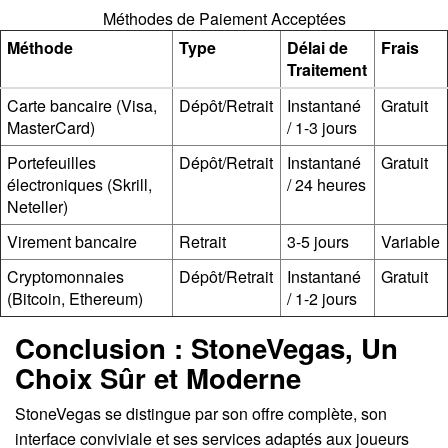
Méthodes de Paiement Acceptées
Méthode
Type
Délai de
Frais
Traitement
Carte bancaire (Visa,
Dépôt/Retrait
Instantané
Gratuit
MasterCard)
/ 1-3 jours
Portefeuilles
Dépôt/Retrait
Instantané
Gratuit
électroniques (Skrill,
/ 24 heures
Neteller)
Virement bancaire
Retrait
3-5 jours
Variable
Cryptomonnaies
Dépôt/Retrait
Instantané
Gratuit
(Bitcoin, Ethereum)
/ 1-2 jours
Conclusion : StoneVegas, Un
Choix Sûr et Moderne
StoneVegas se distingue par son offre complète, son
interface conviviale et ses services adaptés aux joueurs