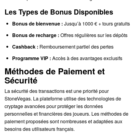
Les Types de Bonus Disponibles
Bonus de bienvenue :
Jusqu’à 1000 € + tours gratuits
Bonus de recharge :
Offres régulières sur les dépôts
Cashback :
Remboursement partiel des pertes
Programme VIP :
Accès à des avantages exclusifs
Méthodes de Paiement et
Sécurité
La sécurité des transactions est une priorité pour
StoneVegas. La plateforme utilise des technologies de
cryptage avancées pour protéger les données
personnelles et financières des joueurs. Les méthodes de
paiement proposées sont nombreuses et adaptées aux
besoins des utilisateurs français.