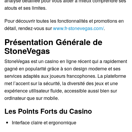
analyse détaillée pour vous aider à mieux comprendre ses
atouts et ses limites.
Pour découvrir toutes les fonctionnalités et promotions en
détail, rendez-vous sur
www.fr-stonevegas.com/
.
Présentation Générale de
StoneVegas
StoneVegas est un casino en ligne récent qui a rapidement
gagné en popularité grâce à son design moderne et ses
services adaptés aux joueurs francophones. La plateforme
met l’accent sur la sécurité, la diversité des jeux et une
expérience utilisateur fluide, accessible aussi bien sur
ordinateur que sur mobile.
Les Points Forts du Casino
Interface claire et ergonomique