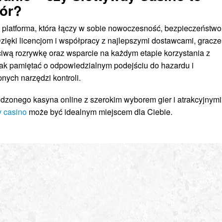
ór?
 platforma, która łączy w sobie nowoczesność, bezpieczeństwo 
 Dzięki licencjom i współpracy z najlepszymi dostawcami, gracze
ciwą rozrywkę oraz wsparcie na każdym etapie korzystania z
nak pamiętać o odpowiedzialnym podejściu do hazardu i
pnych narzędzi kontroli.
wdzonego kasyna online z szerokim wyborem gier i atrakcyjnymi
y casino
może być idealnym miejscem dla Ciebie.