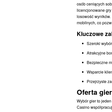
osób ceniących sob
licencjonowane gry
losowość wyników. 
mobilnych, co pozw
Kluczowe zal
Szeroki wybór 
Atrakcyjne bo
Bezpieczne me
Wsparcie klie
Przejrzyste z
Oferta gi
Wybór gier to jeden
Casino współpracuj