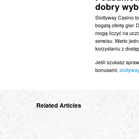
dobry wyb
Slottyway Casino to
bogatą ofertę gier.
mogą liczyć na ucz
serwisu. Warto jed
korzystaniu z dostę
Jeśli szukasz spra
bonusami,
slottywa
Related Articles