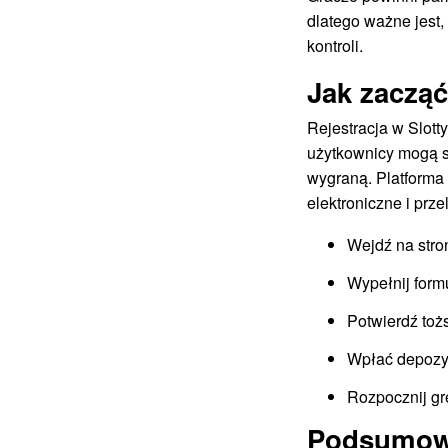
dlatego ważne jest
kontroli.
Jak zacząć
Rejestracja w Slott
użytkownicy mogą s
wygraną. Platforma 
elektroniczne i prz
Wejdź na stron
Wypełnij for
Potwierdź to
Wpłać depozyt
Rozpocznij grę
Podsumowa