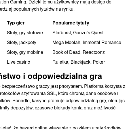
ution Gaming. Dzięki temu użytkownicy mają dostęp do
rdziej popularnych tytułów na rynku.
Typ gier
Popularne tytuły
Sloty, gry stołowe
Starburst, Gonzo’s Quest
Sloty, jackpoty
Mega Moolah, Immortal Romance
Sloty, gry mobilne
Book of Dead, Reactoonz
Live casino
Ruletka, Blackjack, Poker
ństwo i odpowiedzialna gra
bezpieczeństwo graczy jest priorytetem. Platforma korzysta z
tokołów szyfrowania SSL, które chronią dane osobowe i
ików. Ponadto, kasyno promuje odpowiedzialną grę, oferując
 limity depozytów, czasowe blokady konta oraz możliwość
ętać, że hazard online wiąże się z ryzykiem utraty środków,