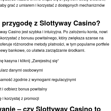
, aby grać z umiarem i korzystać z dostępnych mechanizmów
 przygodę z Slottyway Casino?
yway Casino jest szybka i intuicyjna. Po założeniu konta, nowi
korzystać z bonusu powitalnego, który zwiększa szanse na
oferuje różnorodne metody płatności, w tym popularne portfele
elewy bankowe, co ułatwia zarządzanie środkami.
ę kasyna i kliknij „Zarejestruj się”
mularz danymi osobowymi
żsamość zgodnie z wymogami regulacyjnymi
 i odbierz bonus powitalny
 i korzystaj z promocji
nie – czy Slottyway Casino to