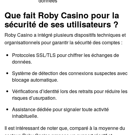
données
Que fait Roby Casino pour la
sécurité de ses utilisateurs ?
Roby Casino a intégré plusieurs dispositifs techniques et
organisationnels pour garantir la sécurité des comptes :
Protocoles SSL/TLS pour chiffrer les échanges de
données.
Système de détection des connexions suspectes avec
blocage automatique.
Vérifications d’identité lors des retraits pour réduire les
risques d’usurpation.
Assistance dédiée pour signaler toute activité
inhabituelle.
Il est intéressant de noter que, comparé à la moyenne du