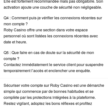
Elle est fortement recommandée mais pas obligatoire. Son
activation ajoute une couche de sécurité non négligeable.
Q4 : Comment puis-je vérifier les connexions récentes sur
mon compte ?
Roby Casino offre une section dans votre espace
personnel où sont listées les connexions récentes avec
date et heure.
Q5 : Que faire en cas de doute sur la sécurité de mon
compte ?
Contactez immédiatement le service client pour suspendre
temporairement l’accès et enclencher une enquête.
Sécuriser votre compte sur Roby Casino est une démarche
simple qui commence par de bonnes habitudes et se
complète par les protections intégrées à la plateforme.
Restez vigilant, adoptez les bons réflexes et profitez