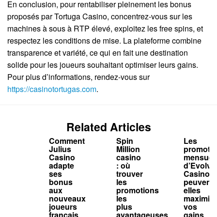
En conclusion, pour rentabiliser pleinement les bonus
proposés par Tortuga Casino, concentrez-vous sur les
machines à sous à RTP élevé, exploitez les free spins, et
respectez les conditions de mise. La plateforme combine
transparence et variété, ce qui en fait une destination
solide pour les joueurs souhaitant optimiser leurs gains.
Pour plus d’informations, rendez-vous sur
https://casinotortugas.com
.
Related Articles
Comment
Spin
Les
Julius
Million
promoti
Casino
casino
mensuel
adapte
: où
d’Evolve
ses
trouver
Casino
bonus
les
peuvent-
aux
promotions
elles
nouveaux
les
maximise
joueurs
plus
vos
français
avantageuses
gains