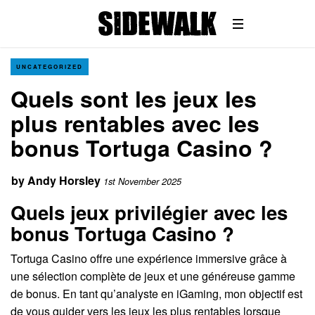
UNCATEGORIZED
Quels sont les jeux les
plus rentables avec les
bonus Tortuga Casino ?
by
Andy Horsley
1st November 2025
Quels jeux privilégier avec les
bonus Tortuga Casino ?
Tortuga Casino offre une expérience immersive grâce à
une sélection complète de jeux et une généreuse gamme
de bonus. En tant qu’analyste en iGaming, mon objectif est
de vous guider vers les jeux les plus rentables lorsque