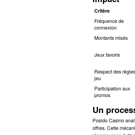
Critère
Fréquence de
connexion
Montants misés
Jeux favoris
Respect des règle
jeu
Participation aux
promos
Un process
Posido Casino anal
offres. Cette mécani