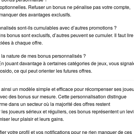
t optionnelles. Refuser un bonus ne pénalise pas votre compte,
 manquer des avantages exclusifs.
nalisés sont-ils cumulables avec d’autres promotions ?
s bonus sont exclusifs, d’autres peuvent se cumuler. Il faut lire
ciées à chaque offre.
er la nature de mes bonus personnalisés ?
 En jouant davantage à certaines catégories de jeux, vous signal
sido, ce qui peut orienter les futures offres.
 ainsi un modèle simple et efficace pour récompenser ses joue
avec des bonus sur mesure. Cette personnalisation distingue
rme dans un secteur où la majorité des offres restent
les joueurs sérieux et réguliers, ces bonus représentent un levi
ser leur plaisir et leurs gains.
fier votre profil et vos notifications pour ne rien manquer de ces