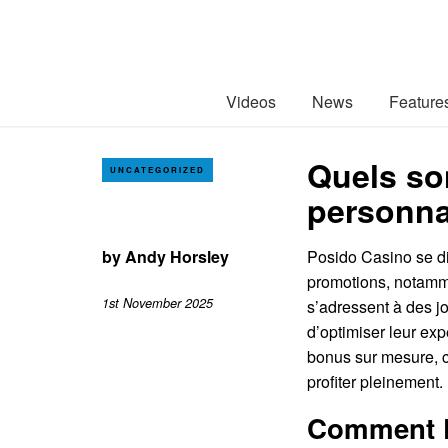
Videos
News
Feature
Quels son
UNCATEGORIZED
personna
by
Andy Horsley
Posido Casino se di
promotions, notamme
1st November 2025
s’adressent à des jo
d’optimiser leur ex
bonus sur mesure, ce
profiter pleinement.
Comment Po