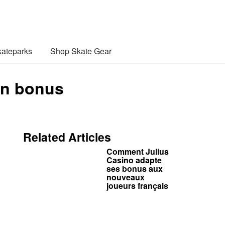
ateparks
Shop Skate Gear
 un bonus
Related Articles
Comment Julius
Casino adapte
ses bonus aux
nouveaux
joueurs français