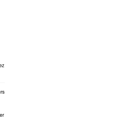
ez
urs
er