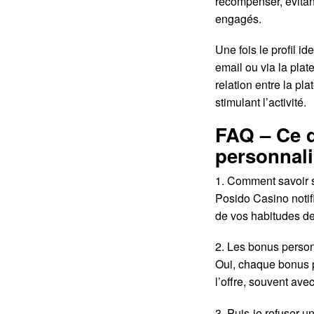
récompenser, évitan
engagés.
Une fois le profil i
email ou via la pla
relation entre la pl
stimulant l’activité.
FAQ – Ce q
personnal
1. Comment savoir s
Posido Casino notif
de vos habitudes de j
2. Les bonus person
Oui, chaque bonus p
l’offre, souvent av
3. Puis-je refuser 