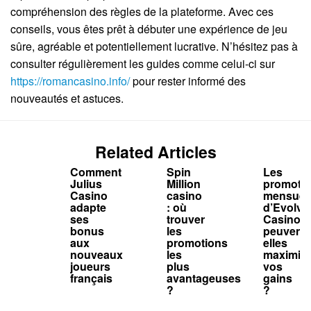
compréhension des règles de la plateforme. Avec ces
conseils, vous êtes prêt à débuter une expérience de jeu
sûre, agréable et potentiellement lucrative. N’hésitez pas à
consulter régulièrement les guides comme celui-ci sur
https://romancasino.info/
pour rester informé des
nouveautés et astuces.
Related Articles
Comment
Spin
Les
Julius
Million
promoti
Casino
casino
mensuel
adapte
: où
d’Evolve
ses
trouver
Casino
bonus
les
peuvent-
aux
promotions
elles
nouveaux
les
maximise
joueurs
plus
vos
français
avantageuses
gains
?
?