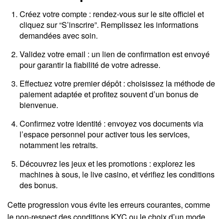
Créez votre compte : rendez-vous sur le site officiel et
cliquez sur “S’inscrire”. Remplissez les informations
demandées avec soin.
Validez votre email : un lien de confirmation est envoyé
pour garantir la fiabilité de votre adresse.
Effectuez votre premier dépôt : choisissez la méthode de
paiement adaptée et profitez souvent d’un bonus de
bienvenue.
Confirmez votre identité : envoyez vos documents via
l’espace personnel pour activer tous les services,
notamment les retraits.
Découvrez les jeux et les promotions : explorez les
machines à sous, le live casino, et vérifiez les conditions
des bonus.
Cette progression vous évite les erreurs courantes, comme
le non-respect des conditions KYC ou le choix d’un mode