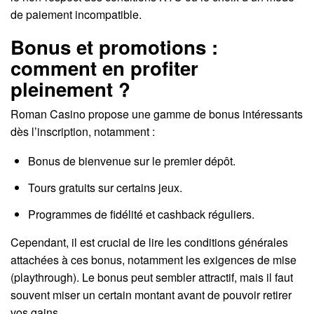
de paiement incompatible.
Bonus et promotions :
comment en profiter
pleinement ?
Roman Casino propose une gamme de bonus intéressants
dès l’inscription, notamment :
Bonus de bienvenue sur le premier dépôt.
Tours gratuits sur certains jeux.
Programmes de fidélité et cashback réguliers.
Cependant, il est crucial de lire les conditions générales
attachées à ces bonus, notamment les exigences de mise
(playthrough). Le bonus peut sembler attractif, mais il faut
souvent miser un certain montant avant de pouvoir retirer
vos gains.