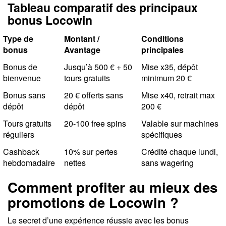
Tableau comparatif des principaux
bonus Locowin
Type de
Montant /
Conditions
bonus
Avantage
principales
Bonus de
Jusqu’à 500 € + 50
Mise x35, dépôt
bienvenue
tours gratuits
minimum 20 €
Bonus sans
20 € offerts sans
Mise x40, retrait max
dépôt
dépôt
200 €
Tours gratuits
20-100 free spins
Valable sur machines
réguliers
spécifiques
Cashback
10% sur pertes
Crédité chaque lundi,
hebdomadaire
nettes
sans wagering
Comment profiter au mieux des
promotions de Locowin ?
Le secret d’une expérience réussie avec les bonus