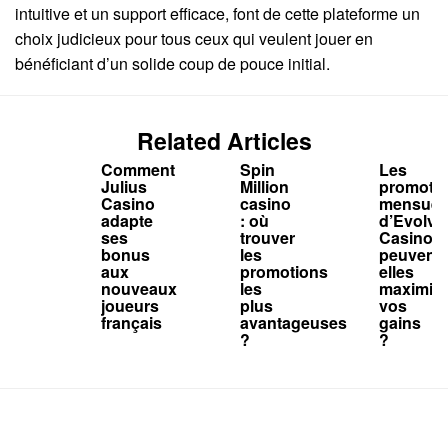
intuitive et un support efficace, font de cette plateforme un
choix judicieux pour tous ceux qui veulent jouer en
bénéficiant d’un solide coup de pouce initial.
Related Articles
Comment
Spin
Les
Julius
Million
promoti
Casino
casino
mensuel
adapte
: où
d’Evolve
ses
trouver
Casino
bonus
les
peuvent-
aux
promotions
elles
nouveaux
les
maximise
joueurs
plus
vos
français
avantageuses
gains
?
?