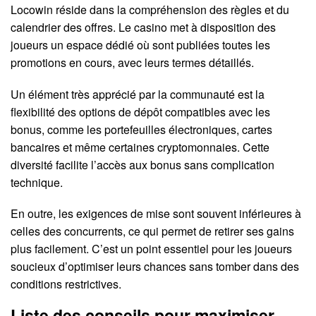
Locowin réside dans la compréhension des règles et du
calendrier des offres. Le casino met à disposition des
joueurs un espace dédié où sont publiées toutes les
promotions en cours, avec leurs termes détaillés.
Un élément très apprécié par la communauté est la
flexibilité des options de dépôt compatibles avec les
bonus, comme les portefeuilles électroniques, cartes
bancaires et même certaines cryptomonnaies. Cette
diversité facilite l’accès aux bonus sans complication
technique.
En outre, les exigences de mise sont souvent inférieures à
celles des concurrents, ce qui permet de retirer ses gains
plus facilement. C’est un point essentiel pour les joueurs
soucieux d’optimiser leurs chances sans tomber dans des
conditions restrictives.
Liste des conseils pour maximiser