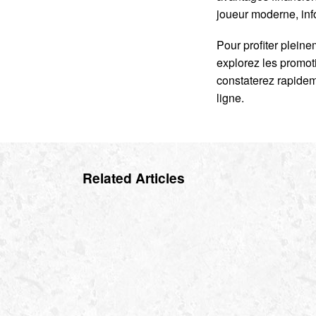
joueur moderne, inf
Pour profiter plein
explorez les promot
constaterez rapidem
ligne.
Related Articles