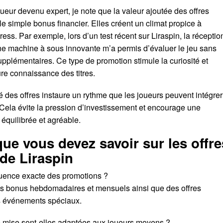
ueur devenu expert, je note que la valeur ajoutée des offres
e simple bonus financier. Elles créent un climat propice à
tress. Par exemple, lors d’un test récent sur Liraspin, la réceptio
une machine à sous innovante m’a permis d’évaluer le jeu sans
pplémentaires. Ce type de promotion stimule la curiosité et
ure connaissance des titres.
té des offres instaure un rythme que les joueurs peuvent intégrer
. Cela évite la pression d’investissement et encourage une
 équilibrée et agréable.
ue vous devez savoir sur les offre
 de Liraspin
équence exacte des promotions ?
es bonus hebdomadaires et mensuels ainsi que des offres
es événements spéciaux.
e mise sont-elles adaptées aux joueurs moyens ?