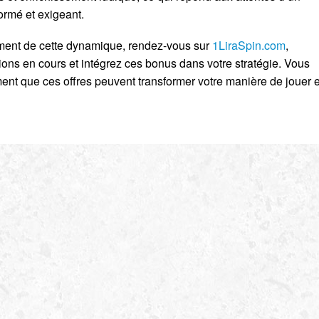
ormé et exigeant.
ement de cette dynamique, rendez-vous sur
1LiraSpin.com
,
ions en cours et intégrez ces bonus dans votre stratégie. Vous
ent que ces offres peuvent transformer votre manière de jouer 