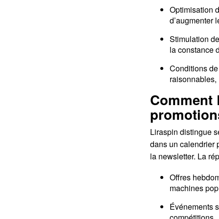
Optimisation d
d’augmenter le
Stimulation de
la constance d
Conditions de
raisonnables, 
Comment Li
promotions
Liraspin distingue se
dans un calendrier 
la newsletter. La rép
Offres hebdoma
machines popu
Événements sp
compétitions.