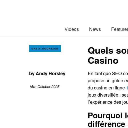
Videos
News
Feature
Quels son
UNCATEGORIZED
Casino
by
Andy Horsley
En tant que SEO-cop
propose un guide ex
15th October 2025
du casino en ligne
jeux diversifiée ; 
l’expérience des jou
Pourquoi le
différence