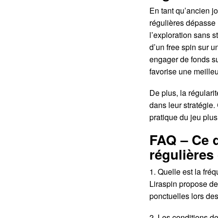
En tant qu’ancien jo
régulières dépasse l
l’exploration sans s
d’un free spin sur 
engager de fonds su
favorise une meille
De plus, la régulari
dans leur stratégie
pratique du jeu plus
FAQ – Ce q
régulières
1. Quelle est la fr
Liraspin propose d
ponctuelles lors d
2. Les conditions d