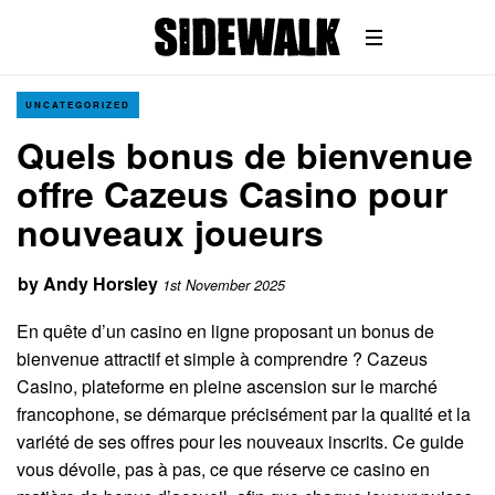
UNCATEGORIZED
Quels bonus de bienvenue
offre Cazeus Casino pour
nouveaux joueurs
by
Andy Horsley
1st November 2025
En quête d’un casino en ligne proposant un bonus de
bienvenue attractif et simple à comprendre ? Cazeus
Casino, plateforme en pleine ascension sur le marché
francophone, se démarque précisément par la qualité et la
variété de ses offres pour les nouveaux inscrits. Ce guide
vous dévoile, pas à pas, ce que réserve ce casino en