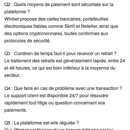
Q2 : Quels moyens de paiement sont sécurisés sur la
plateforme ?
Winbet propose des cartes bancaires, portefeuilles
électroniques fiables comme Skrill et Neteller, ainsi que
des options cryptomonnaies, toutes conformes aux
protocoles de sécurité.
Q3 : Combien de temps faut-il pour recevoir un retrait ?
Le traitement des retraits est généralement rapide, entre 24
et 48 heures, ce qui est bien inférieur à la moyenne du
secteur.
Q4 : Que faire en cas de problème avec une transaction ?
Le support client est disponible 24/7 pour résoudre
rapidement tout litige ou question concernant vos
paiements.
Q5 : La plateforme est-elle régulée ?
Oui, Winbet est titulaire d’une licence délivrée par les