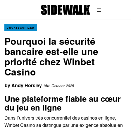
UNCATEGORIZED
Pourquoi la sécurité
bancaire est-elle une
priorité chez Winbet
Casino
by
Andy Horsley
15th October 2025
Une plateforme fiable au cœur
du jeu en ligne
Dans l’univers très concurrentiel des casinos en ligne,
Winbet Casino se distingue par une exigence absolue en