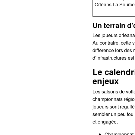
Orléans La Source
Un terrain d
Les joueurs orléanai
Au contraire, cette 
différence lors des r
d’infrastructures est
Le calendr
enjeux
Les saisons de voll
championnats région
joueurs sont réguliè
sembler un peu fou p
et engagée.
Championnat ré