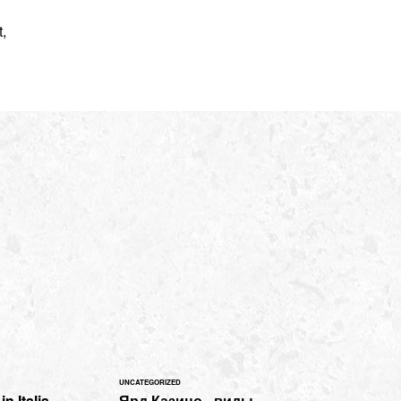
,
UNCATEGORIZED
n Italia -
Ярд Казино - виды