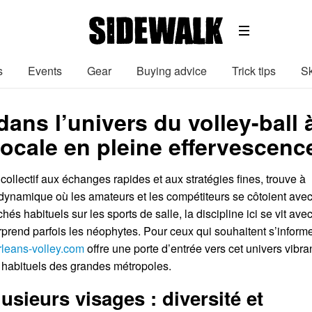
s
Events
Gear
Buying advice
Trick tips
Sk
ans l’univers du volley-ball 
locale en pleine effervescenc
t collectif aux échanges rapides et aux stratégies fines, trouve à
ynamique où les amateurs et les compétiteurs se côtoient ave
chés habituels sur les sports de salle, la discipline ici se vit ave
rprend parfois les néophytes. Pour ceux qui souhaitent s’inform
rleans-volley.com
offre une porte d’entrée vers cet univers vibran
s habituels des grandes métropoles.
usieurs visages : diversité et