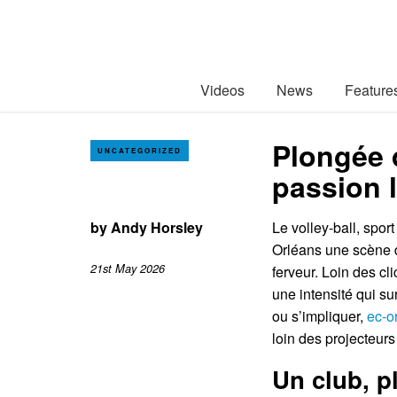
Videos
News
Feature
Plongée d
UNCATEGORIZED
passion 
by
Andy Horsley
Le volley-ball, spor
Orléans une scène d
21st May 2026
ferveur. Loin des cli
une intensité qui su
ou s’impliquer,
ec-o
loin des projecteur
Un club, pl