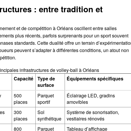
ructures : entre tradition et
înement et de compétition à Orléans oscillent entre salles
ements plus récents, parfois surprenants pour un sport souvent
ases standards. Cette dualité offre un terrain d’expérimentatio
joueurs peuvent s’adapter à différentes conditions, un atout non
étition.
incipales infrastructures de volley-ball à Orléans
Capacité
Type de
Équipements spécifiques
surface
y
500
Parquet
Éclairage LED, gradins
places
sportif
amovibles
des
300
Sol
Système de sonorisation,
places
synthétique
vestiaires rénovés
800
Parquet
Tableau d’affichage