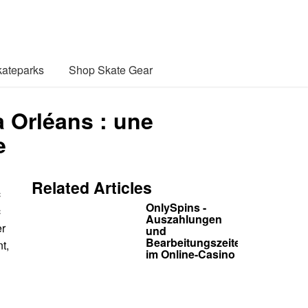
ateparks
Shop Skate Gear
à Orléans : une
e
Related Articles
c
OnlySpins -
c
Auszahlungen
er
und
Bearbeitungszeiten
t,
im Online-Casino