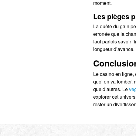
moment.
Les pièges p
La quête du gain peu
erronée que la chanc
faut parfois savoir 
longueur d’avance.
Conclusion
Le casino en ligne,
quoi on va tomber, 
que d’autres. Le
veg
explorer cet univers
rester un divertisse