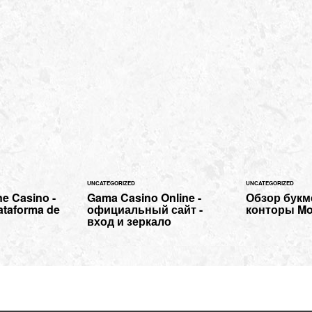
UNCATEGORIZED
UNCATEGORIZED
ne Casino -
Gama Casino Online -
Обзор букм
ataforma de
официальный сайт -
конторы Mo
вход и зеркало