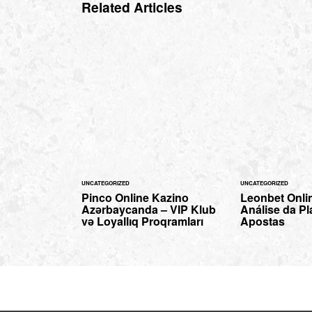
Related Articles
UNCATEGORIZED
UNCATEGORIZED
Pinco Online Kazino
Leonbet Onli
Azərbaycanda – VIP Klub
Análise da Pl
və Loyallıq Proqramları
Apostas