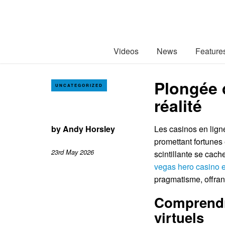
Videos
News
Feature
Plongée d
UNCATEGORIZED
réalité
by
Andy Horsley
Les casinos en lig
promettant fortunes 
23rd May 2026
scintillante se cach
vegas hero casino e
pragmatisme, offran
Comprendr
virtuels