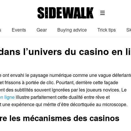
s
Events
Gear
Buying advice
Trick tips
Sk
ans l’univers du casino en li
ne ont envahi le paysage numérique comme une vague déferlant
et frissons à portée de clic. Pourtant, derrière cette façade
ent des subtilités souvent ignorées par les joueurs novices. Le
n ligne
illustre parfaitement cette dualité entre rêve et
t une expérience qui mérite d’être décortiquée au microscope.
e les mécanismes des casinos