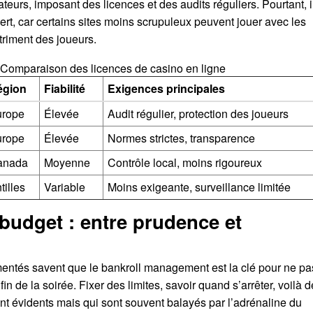
ateurs, imposant des licences et des audits réguliers. Pourtant, i
vert, car certains sites moins scrupuleux peuvent jouer avec les
triment des joueurs.
Comparaison des licences de casino en ligne
égion
Fiabilité
Exigences principales
urope
Élevée
Audit régulier, protection des joueurs
urope
Élevée
Normes strictes, transparence
anada
Moyenne
Contrôle local, moins rigoureux
tilles
Variable
Moins exigeante, surveillance limitée
budget : entre prudence et
entés savent que le bankroll management est la clé pour ne pa
 fin de la soirée. Fixer des limites, savoir quand s’arrêter, voilà 
nt évidents mais qui sont souvent balayés par l’adrénaline du