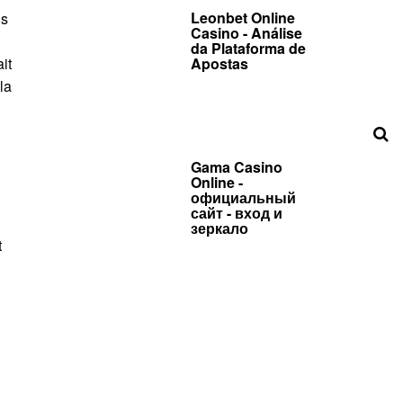
Leonbet Online
is
Casino - Análise
da Plataforma de
Apostas
it
la
Gama Casino
Online -
официальный
сайт - вход и
зеркало
t