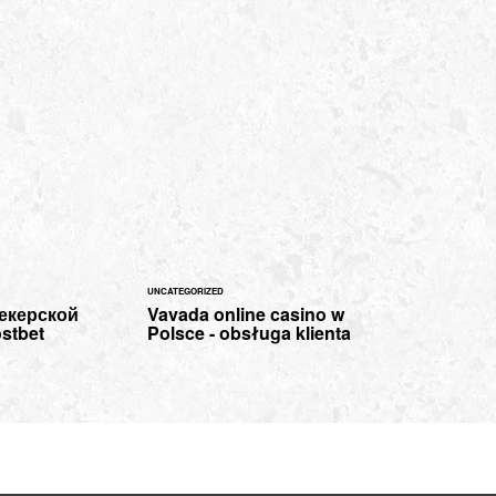
UNCATEGORIZED
екерской
Vavada online casino w
stbet
Polsce - obsługa klienta