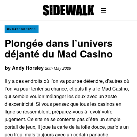
UNCATEGORIZED
Plongée dans l’univers
déjanté du Mad Casino
by
Andy Horsley
20th May 2026
Il y a des endroits où l’on va pour se détendre, d’autres où
l’on va pour tenter sa chance, et puis il y a le Mad Casino,
qui semble vouloir mélanger les deux avec un zeste
d’excentricité. Si vous pensez que tous les casinos en
ligne se ressemblent, préparez-vous à revoir votre
jugement. Ce site ne se contente pas d’être un simple
portail de jeux, il joue la carte de la folie douce, parfois un
peu trop, mais toujours avec un certain panache.