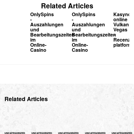
Related Articles
OnlySpins
OnlySpins
Kasyno
-
-
online
Auszahlungen
Auszahlungen
Vulkan
und
und
Vegas
Bearbeitungszeiten
Bearbeitungszeiten
-
im
im
Recenzj
Online-
Online-
platform
Casino
Casino
Related Articles
UNCATEGORIZED
UNCATEGORIZED
UNCATEGORIZED
UNCATEGORIZED
UNCATEGORIZED