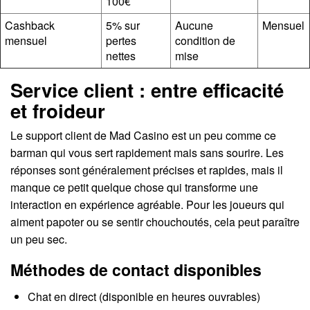
100€
Cashback
5% sur
Aucune
Mensuel
mensuel
pertes
condition de
nettes
mise
Service client : entre efficacité
et froideur
Le support client de Mad Casino est un peu comme ce
barman qui vous sert rapidement mais sans sourire. Les
réponses sont généralement précises et rapides, mais il
manque ce petit quelque chose qui transforme une
interaction en expérience agréable. Pour les joueurs qui
aiment papoter ou se sentir chouchoutés, cela peut paraître
un peu sec.
Méthodes de contact disponibles
Chat en direct (disponible en heures ouvrables)