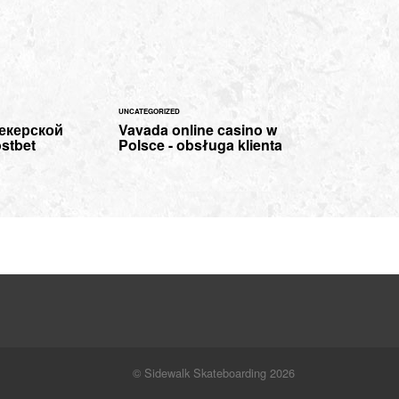
UNCATEGORIZED
екерской
Vavada online casino w
stbet
Polsce - obsługa klienta
© Sidewalk Skateboarding 2026