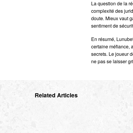
La question de la ré
complexité des jurid
doute. Mieux vaut ga
sentiment de sécurité
En résumé, Lunubet 
certaine méfiance, 
secrets. Le joueur do
ne pas se laisser gr
Related Articles