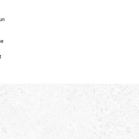
 un
ne
t