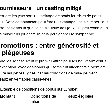
fournisseurs : un casting mitigé
rrière les jeux sont un mélange de poids lourds et de petits
s. Cette combinaison peut être un avantage, mais elle peut aus
érences dans la qualité et la fluidité des jeux. Un peu comme un
ns musiciens jouent faux, cela peut gâcher la symphonie.
romotions : entre générosité et
 piégeuses
nnelles sont souvent le premier attrait pour les nouveaux venus.
 exception, avec des bonus qui semblent alléchants à première
t lire les petites lignes, car les conditions de mise peuvent
eaux en véritables casse-têtes.
Exemple de conditions de bonus sur Lunubet
Montant
Conditions de
Jeux éligibles
mise