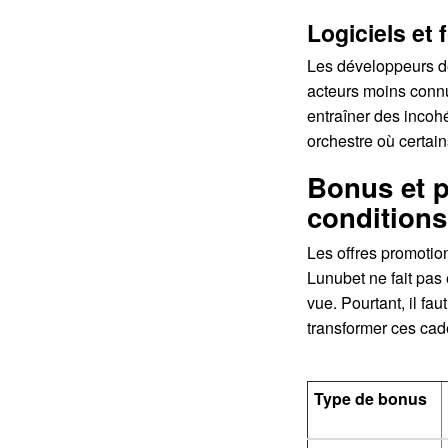
Logiciels et 
Les développeurs de
acteurs moins connu
entraîner des incoh
orchestre où certai
Bonus et p
conditions
Les offres promotio
Lunubet ne fait pas
vue. Pourtant, il fau
transformer ces cad
Type de bonus