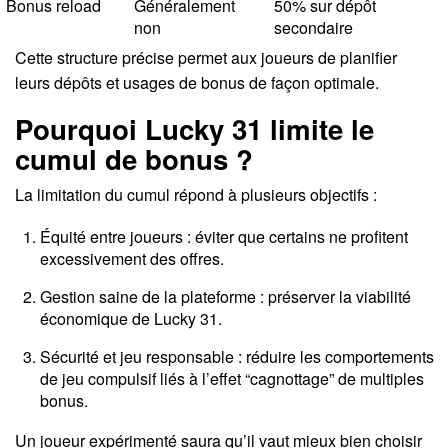
Bonus reload
Généralement
50% sur dépôt
non
secondaire
Cette structure précise permet aux joueurs de planifier
leurs dépôts et usages de bonus de façon optimale.
Pourquoi Lucky 31 limite le
cumul de bonus ?
La limitation du cumul répond à plusieurs objectifs :
Équité entre joueurs : éviter que certains ne profitent
excessivement des offres.
Gestion saine de la plateforme : préserver la viabilité
économique de Lucky 31.
Sécurité et jeu responsable : réduire les comportements
de jeu compulsif liés à l’effet “cagnottage” de multiples
bonus.
Un joueur expérimenté saura qu’il vaut mieux bien choisir