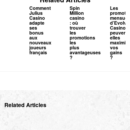
Comment
Spin
Les
Julius
Million
promoti
Casino
casino
mensuel
adapte
: où
d’Evolve
ses
trouver
Casino
bonus
les
peuvent-
aux
promotions
elles
nouveaux
les
maximise
joueurs
plus
vos
français
avantageuses
gains
?
?
Related Articles