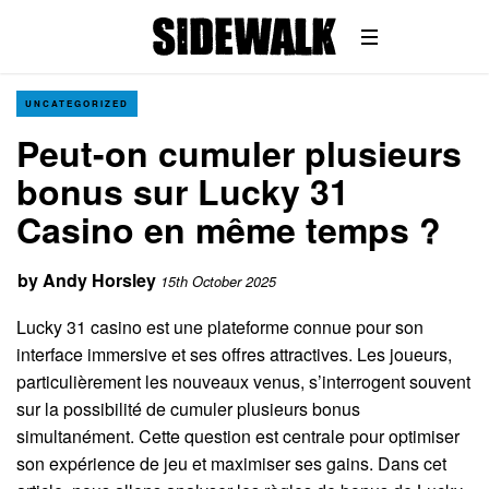
UNCATEGORIZED
Peut-on cumuler plusieurs
bonus sur Lucky 31
Casino en même temps ?
by
Andy Horsley
15th October 2025
Lucky 31 casino est une plateforme connue pour son
interface immersive et ses offres attractives. Les joueurs,
particulièrement les nouveaux venus, s’interrogent souvent
sur la possibilité de cumuler plusieurs bonus
simultanément. Cette question est centrale pour optimiser
son expérience de jeu et maximiser ses gains. Dans cet