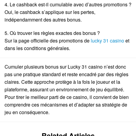
4. Le cashback est-il cumulable avec d’autres promotions ?
Oui, le cashback s’applique sur les pertes,
indépendamment des autres bonus.
5. Où trouver les règles exactes des bonus ?
Sur la page officielle des promotions de
lucky 31 casino
et
dans les conditions générales.
Cumuler plusieurs bonus sur Lucky 31 casino n’est donc
pas une pratique standard et reste encadré par des règles
claires. Cette approche protège à la fois le joueur et la
plateforme, assurant un environnement de jeu équilibré.
Pour tirer le meilleur parti de ce casino, il convient de bien
comprendre ces mécanismes et d’adapter sa stratégie de
jeu en conséquence.
Related Articles