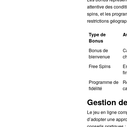
attentive des condit
spins, et les progra
restrictions géograp
Type de
A
Bonus
Bonus de
Ca
bienvenue
c
Free Spins
E
fi
Programme de
R
fidélité
c
Gestion d
Le jeu en ligne comp
d’adopter une appro
conseils pratiques :