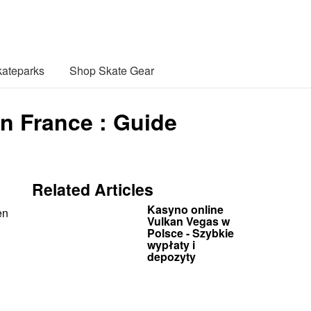
ateparks
Shop Skate Gear
n France : Guide
Related Articles
Kasyno online
en
Vulkan Vegas w
Polsce - Szybkie
wypłaty i
depozyty