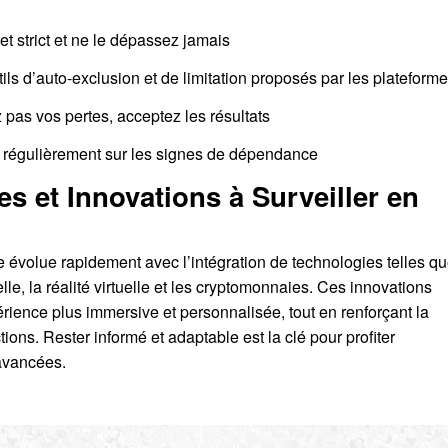
t strict et ne le dépassez jamais
utils d’auto-exclusion et de limitation proposés par les plateform
pas vos pertes, acceptez les résultats
 régulièrement sur les signes de dépendance
es et Innovations à Surveiller en
 évolue rapidement avec l’intégration de technologies telles q
cielle, la réalité virtuelle et les cryptomonnaies. Ces innovations
rience plus immersive et personnalisée, tout en renforçant la
tions. Rester informé et adaptable est la clé pour profiter
avancées.