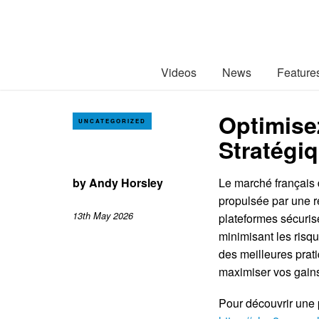
Videos
News
Feature
Optimise
UNCATEGORIZED
Stratégi
by
Andy Horsley
Le marché français 
propulsée par une r
13th May 2026
plateformes sécuris
minimisant les risq
des meilleures prat
maximiser vos gains 
Pour découvrir une p