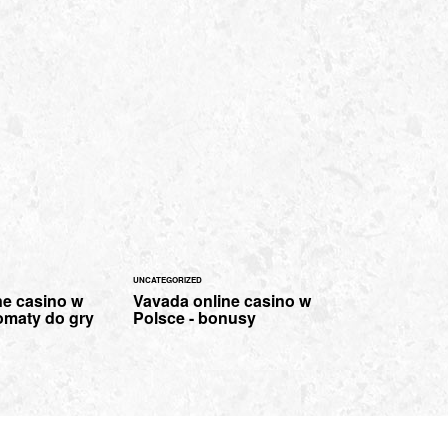
UNCATEGORIZED
ne casino w
Vavada online casino w
omaty do gry
Polsce - bonusy