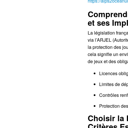
https://alps2oceanu
Comprendr
et ses Imp
La législation fran
via l’ARJEL (Autorit
la protection des jo
cela signifie un env
de jeux et des obliga
Licences oblig
Limites de dép
Contrôles renf
Protection d
Choisir la
Critères E