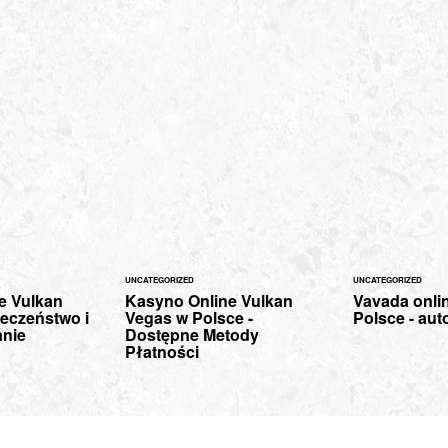
UNCATEGORIZED
UNCATEGORIZED
e Vulkan
Kasyno Online Vulkan
Vavada onli
ieczeństwo i
Vegas w Polsce -
Polsce - aut
anie
Dostępne Metody
Płatności