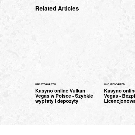
Related Articles
UNCATEGORIZED
UNCATEGORIZED
Kasyno online Vulkan
Kasyno onlin
Vegas w Polsce - Szybkie
Vegas - Bezp
wypłaty i depozyty
Licencjonow