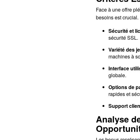
Face à une offre plé
besoins est crucial. 
Sécurité et li
sécurité SSL.
Variété des je
machines à sou
Interface utili
globale.
Options de p
rapides et séc
Support clien
Analyse de
Opportunit
Les bonus représent