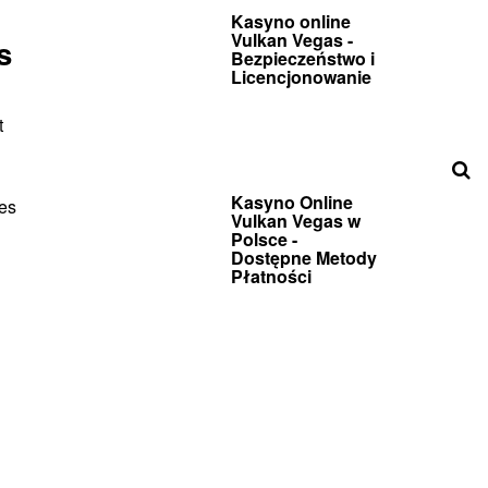
Kasyno online
Vulkan Vegas -
s
Bezpieczeństwo i
Licencjonowanie
t
Kasyno Online
pes
Vulkan Vegas w
Polsce -
Dostępne Metody
Płatności