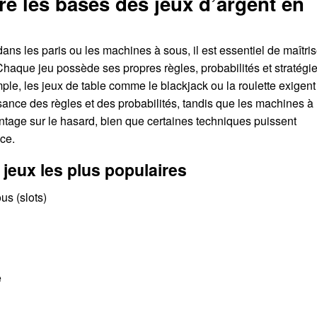
 les bases des jeux d’argent en
ans les paris ou les machines à sous, il est essentiel de maîtris
haque jeu possède ses propres règles, probabilités et stratégi
ple, les jeux de table comme le blackjack ou la roulette exigent
nce des règles et des probabilités, tandis que les machines à
tage sur le hasard, bien que certaines techniques puissent
ce.
 jeux les plus populaires
us (slots)
e