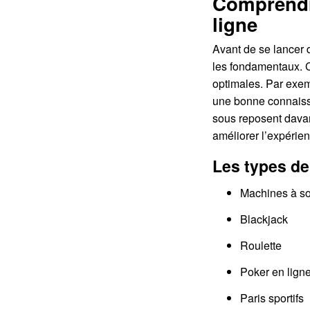
Comprendre
ligne
Avant de se lancer d
les fondamentaux. C
optimales. Par exem
une bonne connaissa
sous reposent davan
améliorer l’expérien
Les types de
Machines à so
Blackjack
Roulette
Poker en lign
Paris sportifs