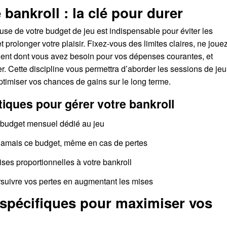
 bankroll : la clé pour durer
use de votre budget de jeu est indispensable pour éviter les
t prolonger votre plaisir. Fixez-vous des limites claires, ne joue
gent dont vous avez besoin pour vos dépenses courantes, et
r. Cette discipline vous permettra d’aborder les sessions de jeu
ptimiser vos chances de gains sur le long terme.
tiques pour gérer votre bankroll
 budget mensuel dédié au jeu
amais ce budget, même en cas de pertes
ises proportionnelles à votre bankroll
rsuivre vos pertes en augmentant les mises
 spécifiques pour maximiser vos