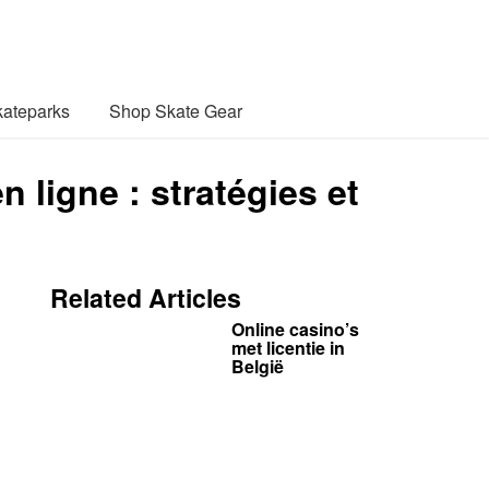
ateparks
Shop Skate Gear
 ligne : stratégies et
Related Articles
Online casino’s
met licentie in
België