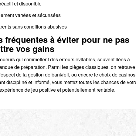
réactif et disponible
iement variées et sécurisées
rents sans conditions abusives
s fréquentes à éviter pour ne pas
tre vos gains
oueurs qui commettent des erreurs évitables, souvent liées à
anque de préparation. Parmi les pièges classiques, on retrouve 
-respect de la gestion de bankroll, ou encore le choix de casinos
ant discipliné et informé, vous mettez toutes les chances de votr
expérience de jeu positive et potentiellement rentable.