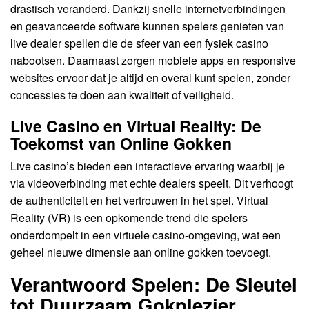
drastisch veranderd. Dankzij snelle internetverbindingen
en geavanceerde software kunnen spelers genieten van
live dealer spellen die de sfeer van een fysiek casino
nabootsen. Daarnaast zorgen mobiele apps en responsive
websites ervoor dat je altijd en overal kunt spelen, zonder
concessies te doen aan kwaliteit of veiligheid.
Live Casino en Virtual Reality: De
Toekomst van Online Gokken
Live casino’s bieden een interactieve ervaring waarbij je
via videoverbinding met echte dealers speelt. Dit verhoogt
de authenticiteit en het vertrouwen in het spel. Virtual
Reality (VR) is een opkomende trend die spelers
onderdompelt in een virtuele casino-omgeving, wat een
geheel nieuwe dimensie aan online gokken toevoegt.
Verantwoord Spelen: De Sleutel
tot Duurzaam Gokplezier