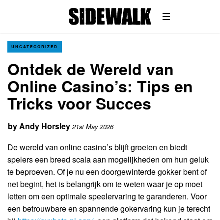
UNCATEGORIZED
Ontdek de Wereld van
Online Casino’s: Tips en
Tricks voor Succes
by
Andy Horsley
21st May 2026
De wereld van online casino’s blijft groeien en biedt
spelers een breed scala aan mogelijkheden om hun geluk
te beproeven. Of je nu een doorgewinterde gokker bent of
net begint, het is belangrijk om te weten waar je op moet
letten om een optimale speelervaring te garanderen. Voor
een betrouwbare en spannende gokervaring kun je terecht