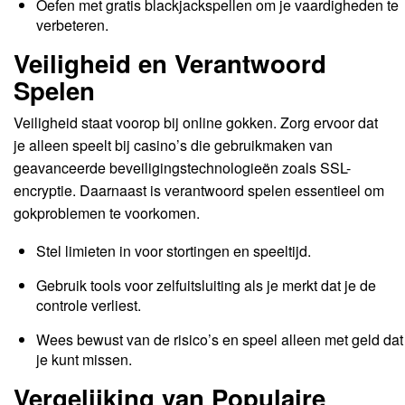
Oefen met gratis blackjackspellen om je vaardigheden te
verbeteren.
Veiligheid en Verantwoord
Spelen
Veiligheid staat voorop bij online gokken. Zorg ervoor dat
je alleen speelt bij casino’s die gebruikmaken van
geavanceerde beveiligingstechnologieën zoals SSL-
encryptie. Daarnaast is verantwoord spelen essentieel om
gokproblemen te voorkomen.
Stel limieten in voor stortingen en speeltijd.
Gebruik tools voor zelfuitsluiting als je merkt dat je de
controle verliest.
Wees bewust van de risico’s en speel alleen met geld dat
je kunt missen.
Vergelijking van Populaire