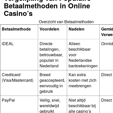
Betaalmethoden in Online
Casino’s
Overzicht van Betaalmethoden
Betaalmethode
Voordelen
Nadelen
Gemid
Verwe
iDEAL
Directe
Alleen
Onmidd
betalingen,
beschikbaar
betrouwbaar,
voor
populair in
Nederlandse
Nederland
bankrekeningen
Creditcard
Breed
Kan extra
Direct
(Visa/Mastercard)
geaccepteerd,
kosten met zich
eenvoudig in
meebrengen
gebruik
PayPal
Veilig, snel,
Niet altijd
Direct
wereldwijd
beschikbaar bij
gebruikt
alle casino’s