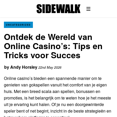
UNCATEGORIZED
Ontdek de Wereld van
Online Casino’s: Tips en
Tricks voor Succes
by
Andy Horsley
22nd May 2026
Online casino’s bieden een spannende manier om te
genieten van gokspellen vanuit het comfort van je eigen
huis. Met een breed scala aan spellen, bonussen en
promoties, is het belangrijk om te weten hoe je het meeste
uit je ervaring kunt halen. Of je nu een doorgewinterde
speler bent of net begint, inzicht in de beste strategieën en