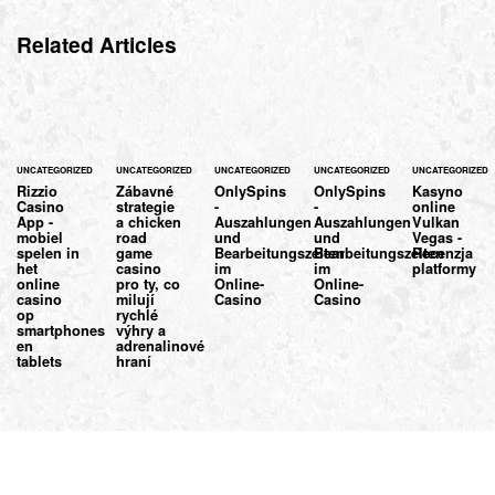
Related Articles
UNCATEGORIZED
UNCATEGORIZED
UNCATEGORIZED
UNCATEGORIZED
UNCATEGORIZED
Rizzio
Zábavné
OnlySpins
OnlySpins
Kasyno
Casino
strategie
-
-
online
App -
a chicken
Auszahlungen
Auszahlungen
Vulkan
mobiel
road
und
und
Vegas -
spelen in
game
Bearbeitungszeiten
Bearbeitungszeiten
Recenzja
het
casino
im
im
platformy
online
pro ty, co
Online-
Online-
casino
milují
Casino
Casino
op
rychlé
smartphones
výhry a
en
adrenalinové
tablets
hraní