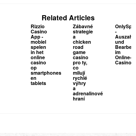
Related Articles
Rizzio
Zábavné
OnlySpi
Casino
strategie
-
App -
a
Auszahl
mobiel
chicken
und
spelen
road
Bearbeit
in het
game
im
online
casino
Online-
casino
pro ty,
Casino
op
co
smartphones
milují
en
rychlé
tablets
výhry
a
adrenalinové
hraní