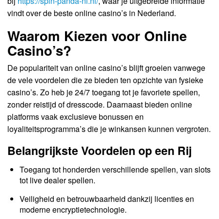
bij
https://spin-panda-nl.nl/
, waar je uitgebreide informatie
vindt over de beste online casino’s in Nederland.
Waarom Kiezen voor Online
Casino’s?
De populariteit van online casino’s blijft groeien vanwege
de vele voordelen die ze bieden ten opzichte van fysieke
casino’s. Zo heb je 24/7 toegang tot je favoriete spellen,
zonder reistijd of dresscode. Daarnaast bieden online
platforms vaak exclusieve bonussen en
loyaliteitsprogramma’s die je winkansen kunnen vergroten.
Belangrijkste Voordelen op een Rij
Toegang tot honderden verschillende spellen, van slots
tot live dealer spellen.
Veiligheid en betrouwbaarheid dankzij licenties en
moderne encryptietechnologie.