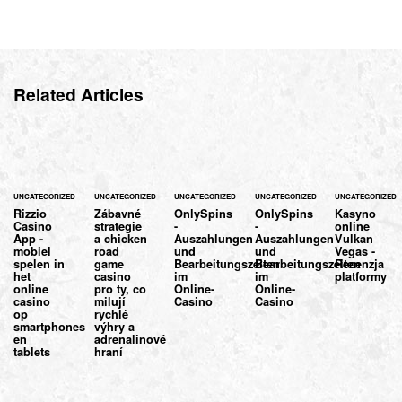
Related Articles
UNCATEGORIZED
UNCATEGORIZED
UNCATEGORIZED
UNCATEGORIZED
UNCATEGORIZED
Rizzio
Zábavné
OnlySpins
OnlySpins
Kasyno
Casino
strategie
-
-
online
App -
a chicken
Auszahlungen
Auszahlungen
Vulkan
mobiel
road
und
und
Vegas -
spelen in
game
Bearbeitungszeiten
Bearbeitungszeiten
Recenzja
het
casino
im
im
platformy
online
pro ty, co
Online-
Online-
casino
milují
Casino
Casino
op
rychlé
smartphones
výhry a
en
adrenalinové
tablets
hraní