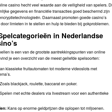
ine casino hecht veel waarde aan de veiligheid van spelers. Di
nlijke gegevens en financiële transacties goed beschermd zijn
ncryptietechnologieën. Daarnaast promoten goede casino’s
door limieten in te stellen en hulp te bieden bij gokproblemen.
Spelcategorieën in Nederlandse
ino’s
spellen is een van de grootste aantrekkingspunten van online
 vind je een overzicht van de meest geliefde spelsoorten:
an klassieke fruitautomaten tot moderne videoslots met
ema’s.
Zoals blackjack, roulette, baccarat en poker.
Spelen met echte dealers via livestream voor een authentieke
len:
Kans op enorme geldprijzen die oplopen tot miljoenen.