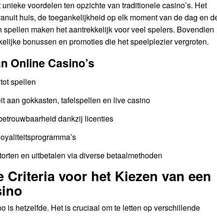
 unieke voordelen ten opzichte van traditionele casino’s. Het
nuit huis, de toegankelijkheid op elk moment van de dag en d
n spellen maken het aantrekkelijk voor veel spelers. Bovendien
kkelijke bonussen en promoties die het speelplezier vergroten.
n Online Casino’s
tot spellen
eit aan gokkasten, tafelspellen en live casino
betrouwbaarheid dankzij licenties
oyaliteitsprogramma’s
torten en uitbetalen via diverse betaalmethoden
e Criteria voor het Kiezen van een
sino
no is hetzelfde. Het is cruciaal om te letten op verschillende