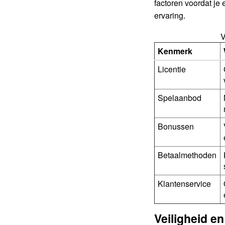
factoren voordat je 
ervaring.
V
Kenmerk
Licentie
Spelaanbod
Bonussen
Betaalmethoden
Klantenservice
Veiligheid e