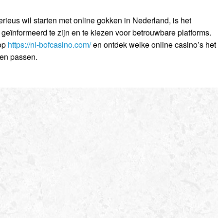
rieus wil starten met online gokken in Nederland, is het
geïnformeerd te zijn en te kiezen voor betrouwbare platforms.
 op
https://nl-bofcasino.com/
en ontdek welke online casino’s het
sen passen.