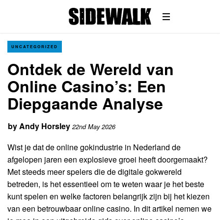
UNCATEGORIZED
Ontdek de Wereld van
Online Casino’s: Een
Diepgaande Analyse
by
Andy Horsley
22nd May 2026
Wist je dat de online gokindustrie in Nederland de
afgelopen jaren een explosieve groei heeft doorgemaakt?
Met steeds meer spelers die de digitale gokwereld
betreden, is het essentieel om te weten waar je het beste
kunt spelen en welke factoren belangrijk zijn bij het kiezen
van een betrouwbaar online casino. In dit artikel nemen we