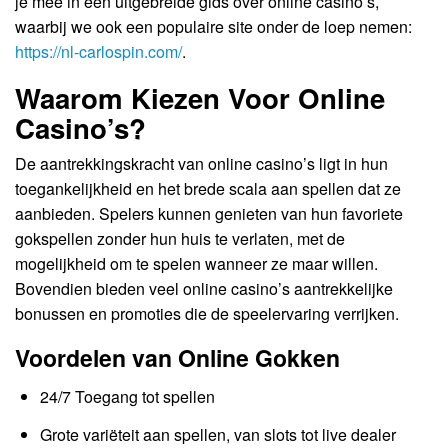
je mee in een uitgebreide gids over online casino’s,
waarbij we ook een populaire site onder de loep nemen:
https://nl-carlospin.com/
.
Waarom Kiezen Voor Online
Casino’s?
De aantrekkingskracht van online casino’s ligt in hun
toegankelijkheid en het brede scala aan spellen dat ze
aanbieden. Spelers kunnen genieten van hun favoriete
gokspellen zonder hun huis te verlaten, met de
mogelijkheid om te spelen wanneer ze maar willen.
Bovendien bieden veel online casino’s aantrekkelijke
bonussen en promoties die de speelervaring verrijken.
Voordelen van Online Gokken
24/7 Toegang tot spellen
Grote variëteit aan spellen, van slots tot live dealer