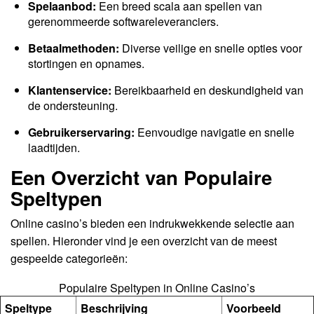
Spelaanbod:
Een breed scala aan spellen van
gerenommeerde softwareleveranciers.
Betaalmethoden:
Diverse veilige en snelle opties voor
stortingen en opnames.
Klantenservice:
Bereikbaarheid en deskundigheid van
de ondersteuning.
Gebruikerservaring:
Eenvoudige navigatie en snelle
laadtijden.
Een Overzicht van Populaire
Speltypen
Online casino’s bieden een indrukwekkende selectie aan
spellen. Hieronder vind je een overzicht van de meest
gespeelde categorieën:
Populaire Speltypen in Online Casino’s
Speltype
Beschrijving
Voorbeeld