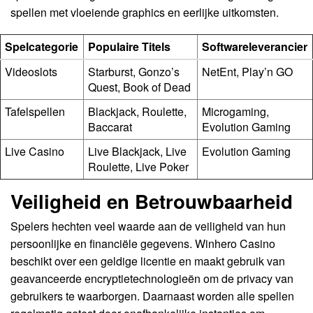
spellen met vloeiende graphics en eerlijke uitkomsten.
Spelcategorie
Populaire Titels
Softwareleverancier
Videoslots
Starburst, Gonzo’s
NetEnt, Play’n GO
Quest, Book of Dead
Tafelspellen
Blackjack, Roulette,
Microgaming,
Baccarat
Evolution Gaming
Live Casino
Live Blackjack, Live
Evolution Gaming
Roulette, Live Poker
Veiligheid en Betrouwbaarheid
Spelers hechten veel waarde aan de veiligheid van hun
persoonlijke en financiële gegevens. Winhero Casino
beschikt over een geldige licentie en maakt gebruik van
geavanceerde encryptietechnologieën om de privacy van
gebruikers te waarborgen. Daarnaast worden alle spellen