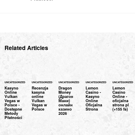
Related Articles
UNCATEGORIZED
UNCATEGORIZED
UNCATEGORIZED
UNCATEGORIZED
UNCATEGORIZED
Kasyno
Recenzja
Dragon
Lemon
Lemon
Online
kasyna
Money
Casino -
Casino
Vulkan
online
(Драгон
Kasyno
Online -
Vegas w
Vulkan
Мани)
Online
oficjalna
Polsce -
Vegas w
онлайн
Oficjalna
strona pl
Dostępne
Polsce
казино
Strona
(+155 fs)
Metody
2026
Płatności