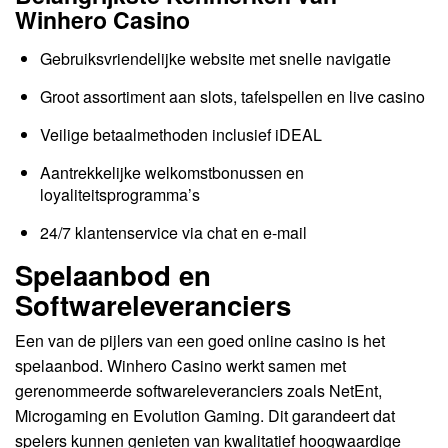
Winhero Casino
Gebruiksvriendelijke website met snelle navigatie
Groot assortiment aan slots, tafelspellen en live casino
Veilige betaalmethoden inclusief iDEAL
Aantrekkelijke welkomstbonussen en
loyaliteitsprogramma’s
24/7 klantenservice via chat en e-mail
Spelaanbod en
Softwareleveranciers
Een van de pijlers van een goed online casino is het
spelaanbod. Winhero Casino werkt samen met
gerenommeerde softwareleveranciers zoals NetEnt,
Microgaming en Evolution Gaming. Dit garandeert dat
spelers kunnen genieten van kwalitatief hoogwaardige