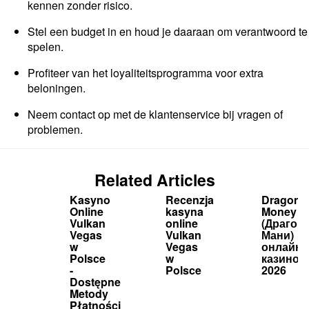
kennen zonder risico.
Stel een budget in en houd je daaraan om verantwoord te
spelen.
Profiteer van het loyaliteitsprogramma voor extra
beloningen.
Neem contact op met de klantenservice bij vragen of
problemen.
Related Articles
Kasyno
Recenzja
Dragon
Online
kasyna
Money
Vulkan
online
(Драгон
Vegas
Vulkan
Мани)
w
Vegas
онлайн
Polsce
w
казино
-
Polsce
2026
Dostępne
Metody
Płatności