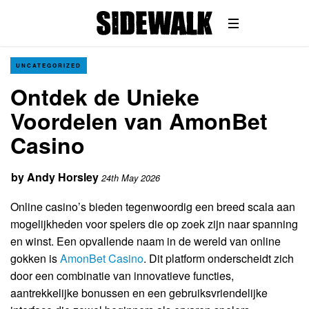
UNCATEGORIZED
Ontdek de Unieke
Voordelen van AmonBet
Casino
by
Andy Horsley
24th May 2026
Online casino’s bieden tegenwoordig een breed scala aan
mogelijkheden voor spelers die op zoek zijn naar spanning
en winst. Een opvallende naam in de wereld van online
gokken is
AmonBet Casino
. Dit platform onderscheidt zich
door een combinatie van innovatieve functies,
aantrekkelijke bonussen en een gebruiksvriendelijke