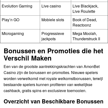
Evolution Gaming
Live casino
Live Blackjack,
Live Roulette
Play’n GO
Mobiele slots
Book of Dead,
Reactoonz
Microgaming
Progressieve
Mega Moolah,
jackpots
Thunderstruck II
Bonussen en Promoties die het
Verschil Maken
Een van de grootste aantrekkingskrachten van AmonBet
Casino zijn de bonussen en promoties. Nieuwe spelers
worden verwelkomd met royale welkomstbonussen, terwijl
bestaande spelers kunnen profiteren van wekelijkse
cashback, gratis spins en exclusieve toernooien.
Overzicht van Beschikbare Bonussen