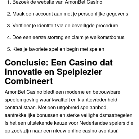
Bezoek de website van AmonBet Casino
Maak een account aan met je persoonlijke gegevens
Verifieer je identiteit via de beveiligde procedure
Doe een eerste storting en claim je welkomstbonus
Kies je favoriete spel en begin met spelen
Conclusie: Een Casino dat
Innovatie en Spelplezier
Combineert
AmonBet Casino biedt een moderne en betrouwbare
speelomgeving waar kwaliteit en klanttevredenheid
centraal staan. Met een uitgebreid spelaanbod,
aantrekkelijke bonussen en sterke veiligheidsmaatregelen
is het een uitstekende keuze voor Nederlandse spelers die
op zoek zijn naar een nieuw online casino avontuur.