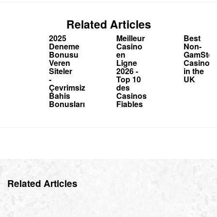
Related Articles
2025
Meilleur
Best
Deneme
Casino
Non-
Bonusu
en
GamSto
Veren
Ligne
Casinos
Siteler
2026 -
in the
-
Top 10
UK
Çevrimsiz
des
Bahis
Casinos
Bonusları
Fiables
Related Articles