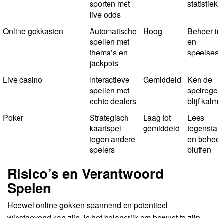
sporten met
statistie
live odds
Online gokkasten
Automatische
Hoog
Beheer i
spellen met
en
thema’s en
speelses
jackpots
Live casino
Interactieve
Gemiddeld
Ken de
spellen met
spelrege
echte dealers
blijf kal
Poker
Strategisch
Laag tot
Lees
kaartspel
gemiddeld
tegensta
tegen andere
en behe
spelers
bluffen
Risico’s en Verantwoord
Spelen
Hoewel online gokken spannend en potentieel
winstgevend kan zijn, is het belangrijk om bewust te zijn