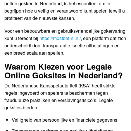
online gokken in Nederland, is het essentieel om te
begrijpen hoe u veilig en verantwoord kunt spelen terwijl u
profiteert van de nieuwste kansen.
Voor een betrouwbare en gebruiksvriendelijke gokervaring
kunt u terecht bij
https://mostbet-nl.nl/
, een platform dat zich
onderscheidt door transparantie, snelle uitbetalingen en
een breed scala aan spellen.
Waarom Kiezen voor Legale
Online Goksites in Nederland?
De Nederlandse Kansspelautoriteit (KSA) heeft strikte
regels ingevoerd om spelers te beschermen tegen
frauduleuze praktijken en verslavingsrisico’s. Legale
goksites bieden:
Veiligheid van persoonlijke en financiële gegevens
Transparante spelregels en eerlijke uitbetalingen