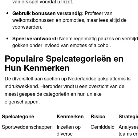
van elk spel voordat u inzet.
Gebruik bonussen verstandig:
Profiteer van
welkomstbonussen en promoties, maar lees altijd de
voorwaarden.
Speel verantwoord:
Neem regelmatig pauzes en vermijd
gokken onder invloed van emoties of alcohol.
Populaire Spelcategorieën en
Hun Kenmerken
De diversiteit aan spellen op Nederlandse gokplatforms is
indrukwekkend. Hieronder vindt u een overzicht van de
meest gespeelde categorieën en hun unieke
eigenschappen:
Spelcategorie
Kenmerken
Risico
Strategi
Sportweddenschappen
Inzetten op
Gemiddeld
Analyse
diverse
teams e