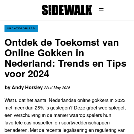
UNCATEGORIZED
Ontdek de Toekomst van
Online Gokken in
Nederland: Trends en Tips
voor 2024
by
Andy Horsley
22nd May 2026
Wist u dat het aantal Nederlandse online gokkers in 2023
met meer dan 25% is gestegen? Deze groei weerspiegelt
een verschuiving in de manier waarop spelers hun
favoriete casinospellen en sportweddenschappen
benaderen. Met de recente legalisering en regulering van