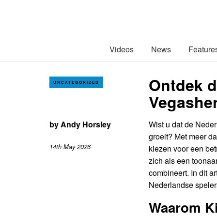
Videos
News
Feature
Ontdek d
UNCATEGORIZED
Vegasher
by
Andy Horsley
Wist u dat de Neder
groeit? Met meer dan
14th May 2026
kiezen voor een bet
zich als een toonaa
combineert. In dit 
Nederlandse spelers
Waarom Ki