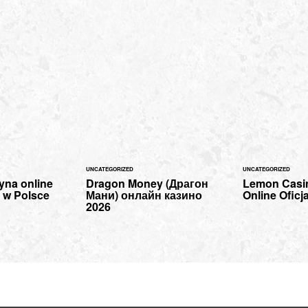
UNCATEGORIZED
UNCATEGORIZED
yna online
Dragon Money (Драгон
Lemon Casi
 w Polsce
Мани) онлайн казино
Online Oficj
2026