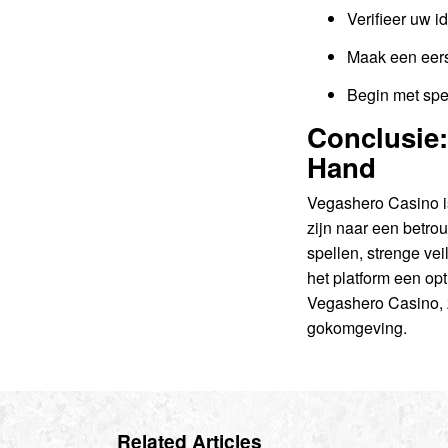
Verifieer uw id
Maak een eerst
Begin met spe
Conclusie:
Hand
Vegashero Casino i
zijn naar een betr
spellen, strenge ve
het platform een op
Vegashero Casino, z
gokomgeving.
Related Articles