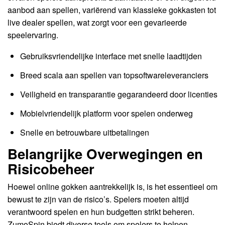
aanbod aan spellen, variërend van klassieke gokkasten tot
live dealer spellen, wat zorgt voor een gevarieerde
speelervaring.
Gebruiksvriendelijke interface met snelle laadtijden
Breed scala aan spellen van topsoftwareleveranciers
Veiligheid en transparantie gegarandeerd door licenties
Mobielvriendelijk platform voor spelen onderweg
Snelle en betrouwbare uitbetalingen
Belangrijke Overwegingen en
Risicobeheer
Hoewel online gokken aantrekkelijk is, is het essentieel om
bewust te zijn van de risico’s. Spelers moeten altijd
verantwoord spelen en hun budgetten strikt beheren.
ZumoSpin biedt diverse tools om spelers te helpen