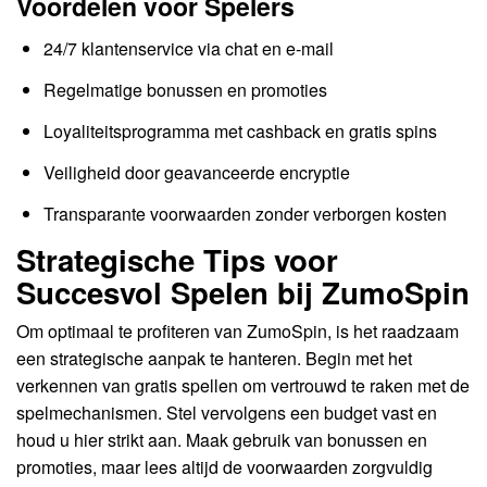
Voordelen voor Spelers
24/7 klantenservice via chat en e-mail
Regelmatige bonussen en promoties
Loyaliteitsprogramma met cashback en gratis spins
Veiligheid door geavanceerde encryptie
Transparante voorwaarden zonder verborgen kosten
Strategische Tips voor
Succesvol Spelen bij ZumoSpin
Om optimaal te profiteren van ZumoSpin, is het raadzaam
een strategische aanpak te hanteren. Begin met het
verkennen van gratis spellen om vertrouwd te raken met de
spelmechanismen. Stel vervolgens een budget vast en
houd u hier strikt aan. Maak gebruik van bonussen en
promoties, maar lees altijd de voorwaarden zorgvuldig