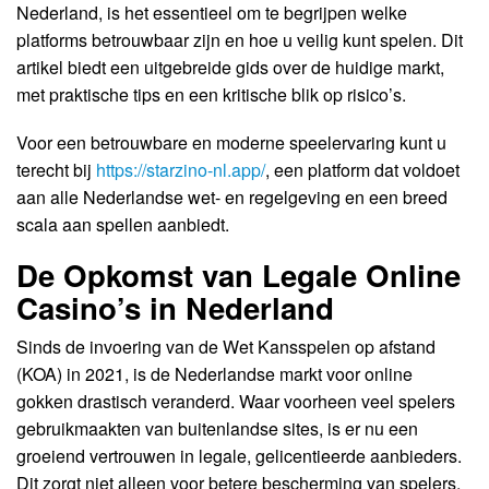
Nederland, is het essentieel om te begrijpen welke
platforms betrouwbaar zijn en hoe u veilig kunt spelen. Dit
artikel biedt een uitgebreide gids over de huidige markt,
met praktische tips en een kritische blik op risico’s.
Voor een betrouwbare en moderne speelervaring kunt u
terecht bij
https://starzino-nl.app/
, een platform dat voldoet
aan alle Nederlandse wet- en regelgeving en een breed
scala aan spellen aanbiedt.
De Opkomst van Legale Online
Casino’s in Nederland
Sinds de invoering van de Wet Kansspelen op afstand
(KOA) in 2021, is de Nederlandse markt voor online
gokken drastisch veranderd. Waar voorheen veel spelers
gebruikmaakten van buitenlandse sites, is er nu een
groeiend vertrouwen in legale, gelicentieerde aanbieders.
Dit zorgt niet alleen voor betere bescherming van spelers,