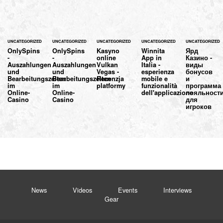
UNCATEGORIZED
UNCATEGORIZED
UNCATEGORIZED
UNCATEGORIZED
UNCATEGORIZED
OnlySpins
OnlySpins
Kasyno
Winnita
Ярд
-
-
online
App in
Казино -
Auszahlungen
Auszahlungen
Vulkan
Italia -
виды
und
und
Vegas -
esperienza
бонусов
Bearbeitungszeiten
Bearbeitungszeiten
Recenzja
mobile e
и
im
im
platformy
funzionalità
программа
Online-
Online-
dell'applicazione
лояльност
Casino
Casino
для
игроков
News
Videos
Events
Interviews
Gear