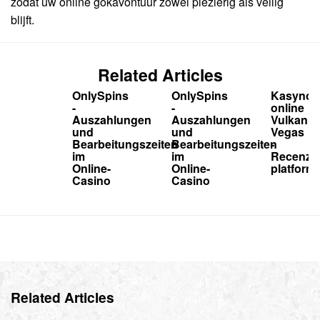
zodat uw online gokavontuur zowel plezierig als veilig
blijft.
Related Articles
OnlySpins
OnlySpins
Kasyno
-
-
online
Auszahlungen
Auszahlungen
Vulkan
und
und
Vegas
Bearbeitungszeiten
Bearbeitungszeiten
-
im
im
Recenzj
Online-
Online-
platform
Casino
Casino
Related Articles