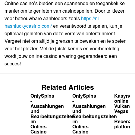
Online casino’s bieden een spannende en toegankelijke
manier om te genieten van casinospellen. Door te kiezen
voor betrouwbare aanbieders zoals
https://nl-
hashluckycasino.com/
en verantwoord te spelen, kun je
optimaal genieten van deze vorm van entertainment.
Vergeet niet om altijd je grenzen te bewaken en te spelen
voor het plezier. Met de juiste kennis en voorbereiding
wordt jouw online casino ervaring gegarandeerd een
succes!
Related Articles
OnlySpins
OnlySpins
Kasyno
-
-
online
Auszahlungen
Auszahlungen
Vulkan
und
und
Vegas
Bearbeitungszeiten
Bearbeitungszeiten
-
im
im
Recenzj
Online-
Online-
platform
Casino
Casino