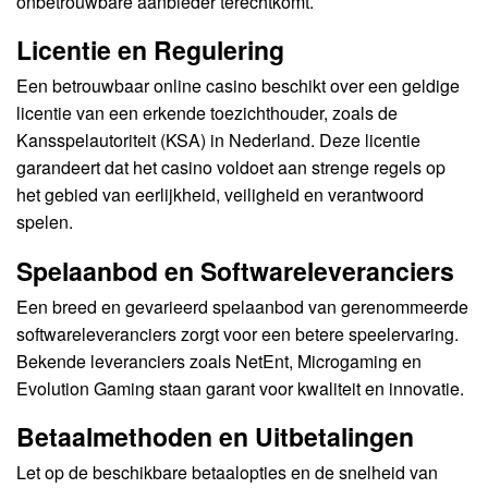
onbetrouwbare aanbieder terechtkomt.
Licentie en Regulering
Een betrouwbaar online casino beschikt over een geldige
licentie van een erkende toezichthouder, zoals de
Kansspelautoriteit (KSA) in Nederland. Deze licentie
garandeert dat het casino voldoet aan strenge regels op
het gebied van eerlijkheid, veiligheid en verantwoord
spelen.
Spelaanbod en Softwareleveranciers
Een breed en gevarieerd spelaanbod van gerenommeerde
softwareleveranciers zorgt voor een betere speelervaring.
Bekende leveranciers zoals NetEnt, Microgaming en
Evolution Gaming staan garant voor kwaliteit en innovatie.
Betaalmethoden en Uitbetalingen
Let op de beschikbare betaalopties en de snelheid van