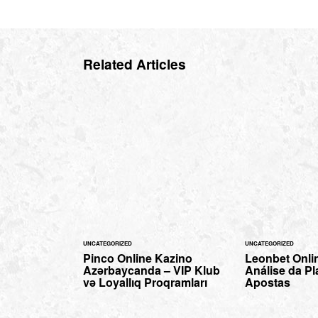
Related Articles
UNCATEGORIZED
UNCATEGORIZED
Pinco Online Kazino
Leonbet Onli
Azərbaycanda – VIP Klub
Análise da Pl
və Loyallıq Proqramları
Apostas