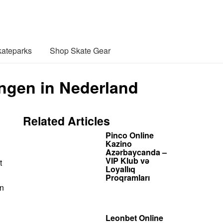
ateparks
Shop Skate Gear
ngen in Nederland
Related Articles
Pinco Online
Kazino
Azərbaycanda –
VIP Klub və
t
Loyallıq
Proqramları
en
Leonbet Online