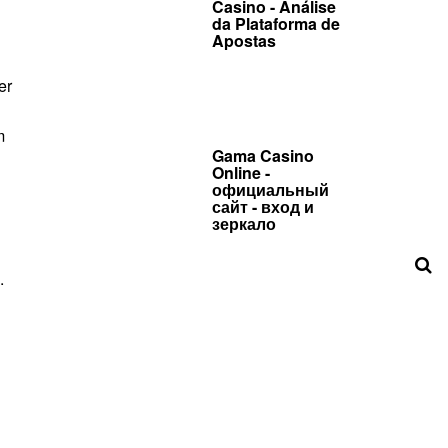
Casino - Análise
da Plataforma de
Apostas
er
m
Gama Casino
Online -
официальный
сайт - вход и
зеркало
.