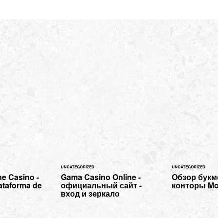
UNCATEGORIZED
UNCATEGORIZED
ne Casino -
Gama Casino Online -
Обзор букм
ataforma de
официальный сайт -
конторы Mo
вход и зеркало