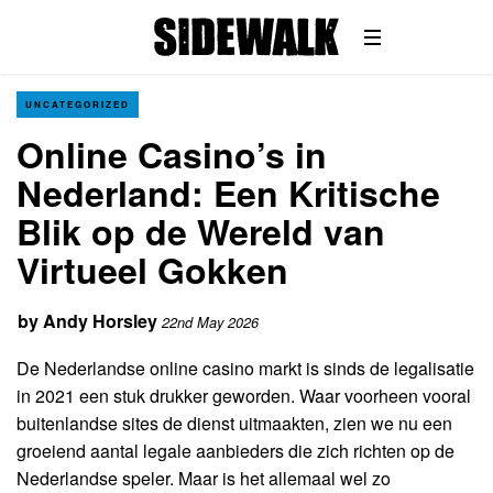
UNCATEGORIZED
Online Casino’s in
Nederland: Een Kritische
Blik op de Wereld van
Virtueel Gokken
by
Andy Horsley
22nd May 2026
De Nederlandse online casino markt is sinds de legalisatie
in 2021 een stuk drukker geworden. Waar voorheen vooral
buitenlandse sites de dienst uitmaakten, zien we nu een
groeiend aantal legale aanbieders die zich richten op de
Nederlandse speler. Maar is het allemaal wel zo