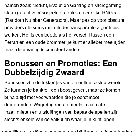
namen zoals NetEnt, Evolution Gaming en Microgaming
staan garant voor soepele graphics en eerlijke RNG’s
(Random Number Generators). Maar pas op voor obscure
providers die soms met minder transparante algoritmes
werken. Het is een beetje als het verschil tussen een
Ferrari en een oude brommer: je kunt er allebei mee rijden,
maar de ervaring is compleet anders.
Bonussen en Promoties: Een
Dubbelzijdig Zwaard
Bonussen zijn de lokkertjes van de online casino wereld.
Ze kunnen je bankroll een boost geven, maar ze komen
bijna altijd met voorwaarden die je eerst moet
doorgronden. Wagering requirements, maximale
inzetlimieten en uitsluitingen van bepaalde spellen zijn
slechts enkele van de valkuilen waar je in kunt lopen.
Vergelijking van Bonusvoorwaarden bij Populaire Nederlandse