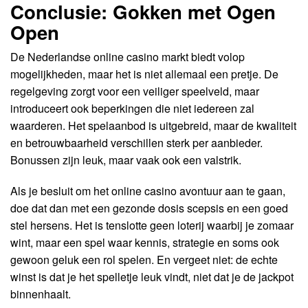
Conclusie: Gokken met Ogen
Open
De Nederlandse online casino markt biedt volop
mogelijkheden, maar het is niet allemaal een pretje. De
regelgeving zorgt voor een veiliger speelveld, maar
introduceert ook beperkingen die niet iedereen zal
waarderen. Het spelaanbod is uitgebreid, maar de kwaliteit
en betrouwbaarheid verschillen sterk per aanbieder.
Bonussen zijn leuk, maar vaak ook een valstrik.
Als je besluit om het online casino avontuur aan te gaan,
doe dat dan met een gezonde dosis scepsis en een goed
stel hersens. Het is tenslotte geen loterij waarbij je zomaar
wint, maar een spel waar kennis, strategie en soms ook
gewoon geluk een rol spelen. En vergeet niet: de echte
winst is dat je het spelletje leuk vindt, niet dat je de jackpot
binnenhaalt.