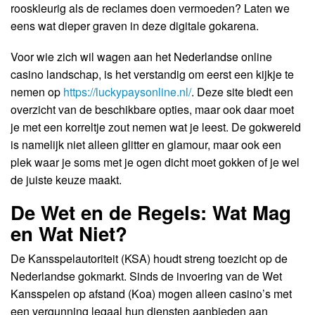
rooskleurig als de reclames doen vermoeden? Laten we
eens wat dieper graven in deze digitale gokarena.
Voor wie zich wil wagen aan het Nederlandse online
casino landschap, is het verstandig om eerst een kijkje te
nemen op
https://luckypaysonline.nl/
. Deze site biedt een
overzicht van de beschikbare opties, maar ook daar moet
je met een korreltje zout nemen wat je leest. De gokwereld
is namelijk niet alleen glitter en glamour, maar ook een
plek waar je soms met je ogen dicht moet gokken of je wel
de juiste keuze maakt.
De Wet en de Regels: Wat Mag
en Wat Niet?
De Kansspelautoriteit (KSA) houdt streng toezicht op de
Nederlandse gokmarkt. Sinds de invoering van de Wet
Kansspelen op afstand (Koa) mogen alleen casino’s met
een vergunning legaal hun diensten aanbieden aan