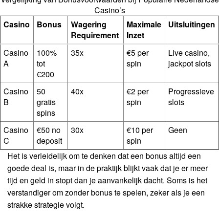
Casino’s
Casino
Bonus
Wagering
Maximale
Uitsluitingen
Requirement
Inzet
Casino
100%
35x
€5 per
Live casino,
A
tot
spin
jackpot slots
€200
Casino
50
40x
€2 per
Progressieve
B
gratis
spin
slots
spins
Casino
€50 no
30x
€10 per
Geen
C
deposit
spin
Het is verleidelijk om te denken dat een bonus altijd een
goede deal is, maar in de praktijk blijkt vaak dat je er meer
tijd en geld in stopt dan je aanvankelijk dacht. Soms is het
verstandiger om zonder bonus te spelen, zeker als je een
strakke strategie volgt.