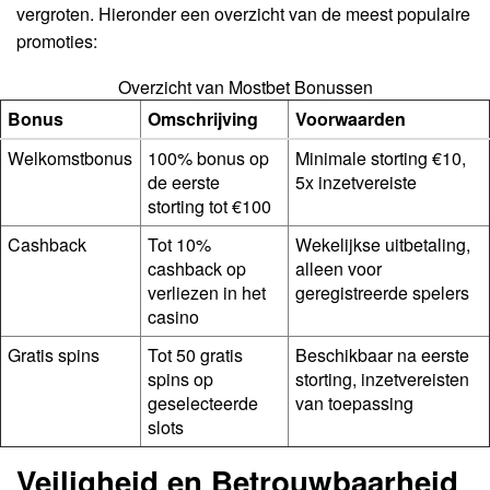
vergroten. Hieronder een overzicht van de meest populaire
promoties:
Overzicht van Mostbet Bonussen
Bonus
Omschrijving
Voorwaarden
Welkomstbonus
100% bonus op
Minimale storting €10,
de eerste
5x inzetvereiste
storting tot €100
Cashback
Tot 10%
Wekelijkse uitbetaling,
cashback op
alleen voor
verliezen in het
geregistreerde spelers
casino
Gratis spins
Tot 50 gratis
Beschikbaar na eerste
spins op
storting, inzetvereisten
geselecteerde
van toepassing
slots
Veiligheid en Betrouwbaarheid