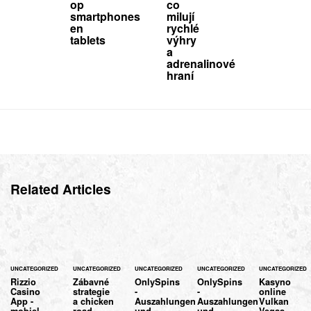
op
co
smartphones
milují
en
rychlé
tablets
výhry
a
adrenalinové
hraní
Related Articles
UNCATEGORIZED
UNCATEGORIZED
UNCATEGORIZED
UNCATEGORIZED
UNCATEGORIZED
Rizzio
Zábavné
OnlySpins
OnlySpins
Kasyno
Casino
strategie
-
-
online
App -
a chicken
Auszahlungen
Auszahlungen
Vulkan