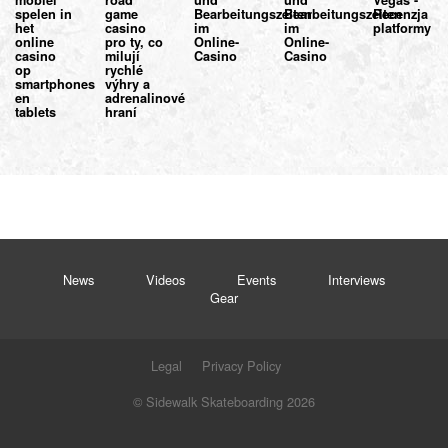
mobiel
road
und
und
Vegas -
spelen in
game
Bearbeitungszeiten
Bearbeitungszeiten
Recenzja
het
casino
im
im
platformy
online
pro ty, co
Online-
Online-
casino
milují
Casino
Casino
op
rychlé
smartphones
výhry a
en
adrenalinové
tablets
hraní
News
Videos
Events
Interviews
Gear
Legal
Privacy Policy
© Sidewalk Skateboarding 2026