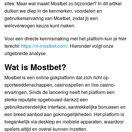
sites. Maar wat maakt Mostbet zo bijzonder? In dit artikel
duiken we diep in de kenmerken, voordelen en
gebruikerservaring van Mostbet, zodat jij een
weloverwogen keuze kunt maken.
Voor een directe kennismaking met het platform kun je hier
terecht:
https://nl-mostbet.com/
. Hieronder volgt onze
uitgebreide analyse.
Wat is Mostbet?
Mostbet is een online gokplatform dat zich richt op
sportweddenschappen, casinospellen en live casino-
ervaringen. Sinds de lancering heeft het platform een
sterke reputatie opgebouwd dankzij een
gebruiksvriendelijke interface, aantrekkelijke bonussen en
een breed aanbod aan gokmogelijkheden. Het platform is
toegankelijk via desktop en mobiele apparaten, waardoor
spelers altijd en overal kunnen inzetten.