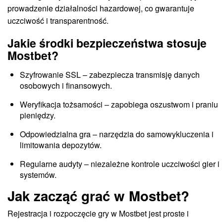
prowadzenie działalności hazardowej, co gwarantuje
uczciwość i transparentność.
Jakie środki bezpieczeństwa stosuje
Mostbet?
Szyfrowanie SSL – zabezpiecza transmisję danych
osobowych i finansowych.
Weryfikacja tożsamości – zapobiega oszustwom i praniu
pieniędzy.
Odpowiedzialna gra – narzędzia do samowykluczenia i
limitowania depozytów.
Regularne audyty – niezależne kontrole uczciwości gier i
systemów.
Jak zacząć grać w Mostbet?
Rejestracja i rozpoczęcie gry w Mostbet jest proste i