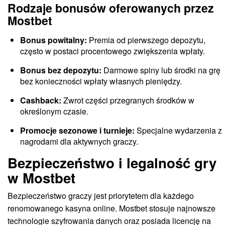
Rodzaje bonusów oferowanych przez
Mostbet
Bonus powitalny:
Premia od pierwszego depozytu,
często w postaci procentowego zwiększenia wpłaty.
Bonus bez depozytu:
Darmowe spiny lub środki na grę
bez konieczności wpłaty własnych pieniędzy.
Cashback:
Zwrot części przegranych środków w
określonym czasie.
Promocje sezonowe i turnieje:
Specjalne wydarzenia z
nagrodami dla aktywnych graczy.
Bezpieczeństwo i legalność gry
w Mostbet
Bezpieczeństwo graczy jest priorytetem dla każdego
renomowanego kasyna online. Mostbet stosuje najnowsze
technologie szyfrowania danych oraz posiada licencję na