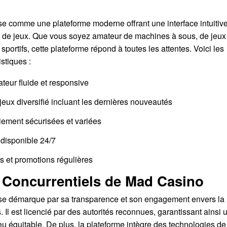
 comme une plateforme moderne offrant une interface intuitiv
 de jeux. Que vous soyez amateur de machines à sous, de jeux
sportifs, cette plateforme répond à toutes les attentes. Voici les
istiques :
sateur fluide et responsive
eux diversifié incluant les dernières nouveautés
iement sécurisées et variées
 disponible 24/7
fs et promotions régulières
 Concurrentiels de Mad Casino
 se démarque par sa transparence et son engagement envers la
. Il est licencié par des autorités reconnues, garantissant ainsi 
u équitable. De plus, la plateforme intègre des technologies de