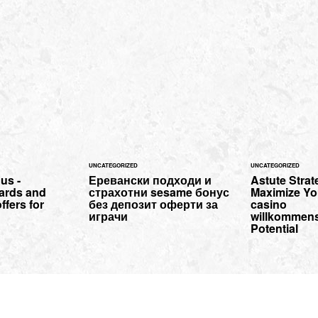
UNCATEGORIZED
UNCATEGORIZED
us -
Еревански подходи и
Astute Strat
ards and
страхотни sesame бонус
Maximize Yo
ffers for
без депозит оферти за
casino
играчи
willkommen
Potential