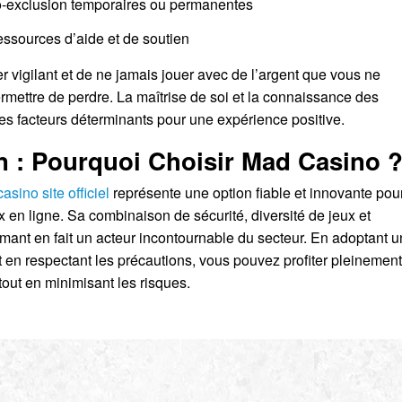
o-exclusion temporaires ou permanentes
essources d’aide et de soutien
ster vigilant et de ne jamais jouer avec de l’argent que vous ne
mettre de perdre. La maîtrise de soi et la connaissance des
des facteurs déterminants pour une expérience positive.
 : Pourquoi Choisir Mad Casino 
asino site officiel
représente une option fiable et innovante pou
 en ligne. Sa combinaison de sécurité, diversité de jeux et
rmant en fait un acteur incontournable du secteur. En adoptant 
et en respectant les précautions, vous pouvez profiter pleinement
tout en minimisant les risques.