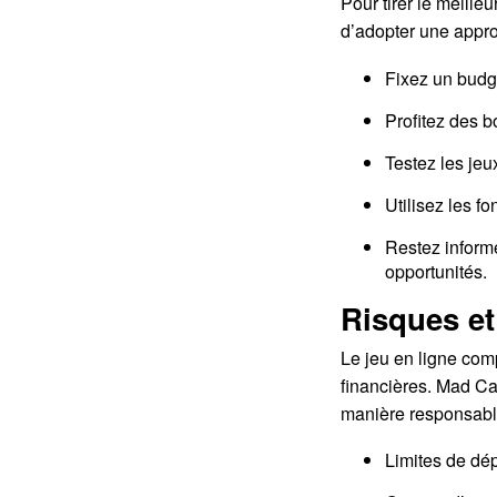
Pour tirer le meille
d’adopter une appro
Fixez un budge
Profitez des b
Testez les jeu
Utilisez les f
Restez informé
opportunités.
Risques et
Le jeu en ligne com
financières. Mad Ca
manière responsable
Limites de dé