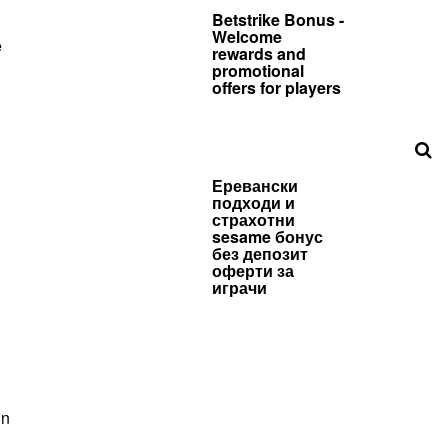
Betstrike Bonus -
Welcome
e
rewards and
promotional
offers for players
Еревански
подходи и
страхотни
sesame бонус
без депозит
оферти за
играчи
un