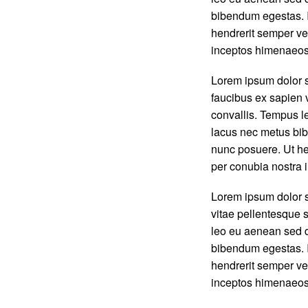
bibendum egestas. I
hendrerit semper vel
inceptos himenaeos
Lorem ipsum dolor 
faucibus ex sapien v
convallis. Tempus l
lacus nec metus bib
nunc posuere. Ut hen
per conubia nostra
Lorem ipsum dolor s
vitae pellentesque s
leo eu aenean sed d
bibendum egestas. I
hendrerit semper vel
inceptos himenaeos