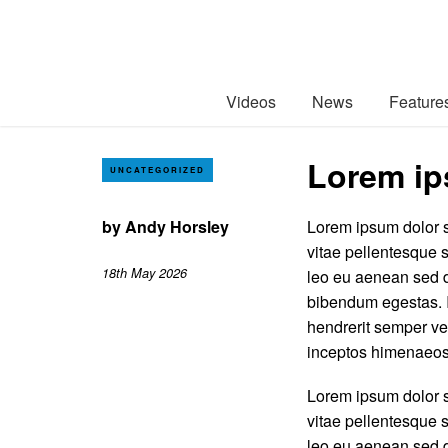
Videos
News
Feature
Lorem ip
UNCATEGORIZED
by
Andy Horsley
Lorem ipsum dolor s
vitae pellentesque s
18th May 2026
leo eu aenean sed d
bibendum egestas. I
hendrerit semper vel
inceptos himenaeos
Lorem ipsum dolor s
vitae pellentesque s
leo eu aenean sed d