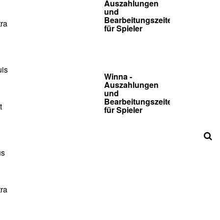
Auszahlungen
und
Bearbeitungszeiten
tra
für Spieler
uis
Winna -
Auszahlungen
und
Bearbeitungszeiten
t
für Spieler
us
tra