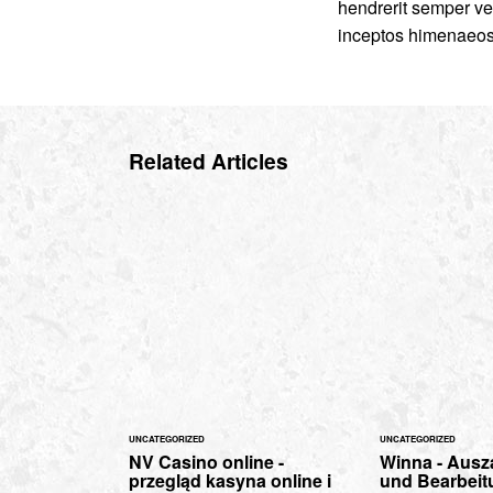
hendrerit semper vel
inceptos himenaeos
Related Articles
UNCATEGORIZED
UNCATEGORIZED
NV Casino online -
Winna - Aus
przegląd kasyna online i
und Bearbeit