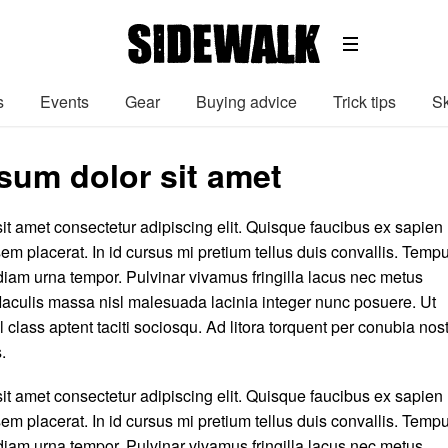
s
Events
Gear
Buying advice
Trick tips
Sk
sum dolor sit amet
it amet consectetur adipiscing elit. Quisque faucibus ex sapien
em placerat. In id cursus mi pretium tellus duis convallis. Temp
iam urna tempor. Pulvinar vivamus fringilla lacus nec metus
aculis massa nisl malesuada lacinia integer nunc posuere. Ut
 class aptent taciti sociosqu. Ad litora torquent per conubia nos
.
it amet consectetur adipiscing elit. Quisque faucibus ex sapien
em placerat. In id cursus mi pretium tellus duis convallis. Temp
iam urna tempor. Pulvinar vivamus fringilla lacus nec metus