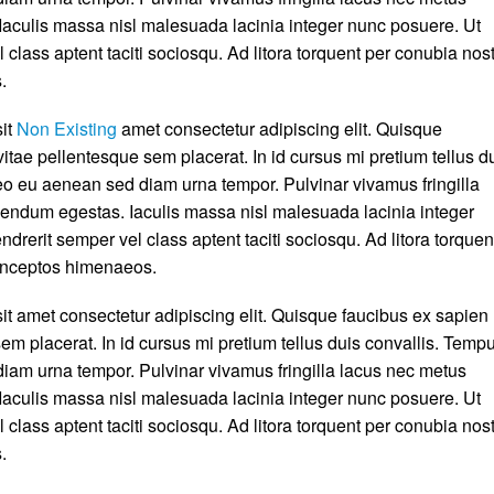
aculis massa nisl malesuada lacinia integer nunc posuere. Ut
 class aptent taciti sociosqu. Ad litora torquent per conubia nos
.
sit
Non Existing
amet consectetur adipiscing elit. Quisque
itae pellentesque sem placerat. In id cursus mi pretium tellus d
eo eu aenean sed diam urna tempor. Pulvinar vivamus fringilla
endum egestas. Iaculis massa nisl malesuada lacinia integer
drerit semper vel class aptent taciti sociosqu. Ad litora torquen
 inceptos himenaeos.
it amet consectetur adipiscing elit. Quisque faucibus ex sapien
em placerat. In id cursus mi pretium tellus duis convallis. Temp
iam urna tempor. Pulvinar vivamus fringilla lacus nec metus
aculis massa nisl malesuada lacinia integer nunc posuere. Ut
 class aptent taciti sociosqu. Ad litora torquent per conubia nos
.