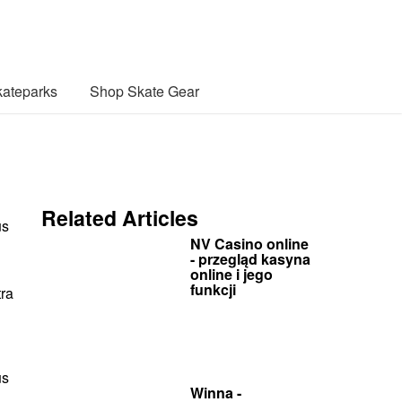
ateparks
Shop Skate Gear
Related Articles
us
NV Casino online
- przegląd kasyna
online i jego
funkcji
tra
us
Winna -