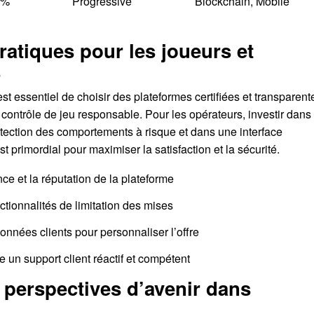
 %
Progressive
Blockchain, Mobile
ratiques pour les joueurs et
s
 est essentiel de choisir des plateformes certifiées et transparent
e contrôle de jeu responsable. Pour les opérateurs, investir dans
ection des comportements à risque et dans une interface
 est primordial pour maximiser la satisfaction et la sécurité.
ence et la réputation de la plateforme
nctionnalités de limitation des mises
onnées clients pour personnaliser l’offre
e un support client réactif et compétent
 perspectives d’avenir dans