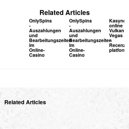
Related Articles
OnlySpins
OnlySpins
Kasyno
-
-
online
Auszahlungen
Auszahlungen
Vulkan
und
und
Vegas
Bearbeitungszeiten
Bearbeitungszeiten
-
im
im
Recenzj
Online-
Online-
platform
Casino
Casino
Related Articles