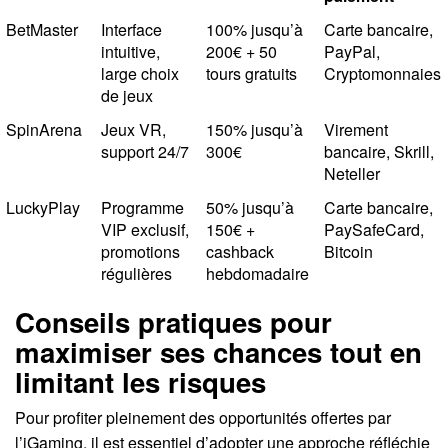
BetMaster
Interface
100% jusqu’à
Carte bancaire,
intuitive,
200€ + 50
PayPal,
large choix
tours gratuits
Cryptomonnaies
de jeux
SpinArena
Jeux VR,
150% jusqu’à
Virement
support 24/7
300€
bancaire, Skrill,
Neteller
LuckyPlay
Programme
50% jusqu’à
Carte bancaire,
VIP exclusif,
150€ +
PaySafeCard,
promotions
cashback
Bitcoin
régulières
hebdomadaire
Conseils pratiques pour
maximiser ses chances tout en
limitant les risques
Pour profiter pleinement des opportunités offertes par
l’iGaming, il est essentiel d’adopter une approche réfléchie