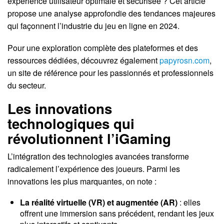
expérience utilisateur optimale et sécurisée ? Cet article
propose une analyse approfondie des tendances majeures
qui façonnent l’industrie du jeu en ligne en 2024.
Pour une exploration complète des plateformes et des
ressources dédiées, découvrez également
papyrosn.com
,
un site de référence pour les passionnés et professionnels
du secteur.
Les innovations
technologiques qui
révolutionnent l’iGaming
L’intégration des technologies avancées transforme
radicalement l’expérience des joueurs. Parmi les
innovations les plus marquantes, on note :
La réalité virtuelle (VR) et augmentée (AR)
: elles
offrent une immersion sans précédent, rendant les jeux