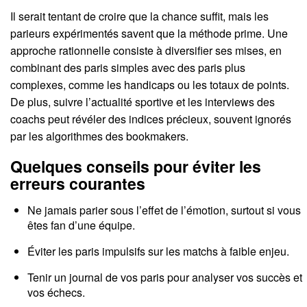
Il serait tentant de croire que la chance suffit, mais les
parieurs expérimentés savent que la méthode prime. Une
approche rationnelle consiste à diversifier ses mises, en
combinant des paris simples avec des paris plus
complexes, comme les handicaps ou les totaux de points.
De plus, suivre l’actualité sportive et les interviews des
coachs peut révéler des indices précieux, souvent ignorés
par les algorithmes des bookmakers.
Quelques conseils pour éviter les
erreurs courantes
Ne jamais parier sous l’effet de l’émotion, surtout si vous
êtes fan d’une équipe.
Éviter les paris impulsifs sur les matchs à faible enjeu.
Tenir un journal de vos paris pour analyser vos succès et
vos échecs.