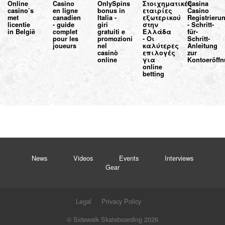
Online
Casino
OnlySpins
Στοιχηματικές
Casina
casino’s
en ligne
bonus in
εταιρίες
Casino
met
canadien
Italia -
εξωτερικού
Registrieru
licentie
- guide
giri
στην
- Schritt-
in België
complet
gratuiti e
Ελλάδα
für-
pour les
promozioni
- Οι
Schritt-
joueurs
nel
καλύτερες
Anleitung
casinò
επιλογές
zur
online
για
Kontoeröff
online
betting
News
Videos
Events
Interviews
Gear
Legal
Privacy Policy
© Sidewalk Skateboarding 2026