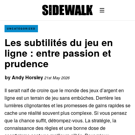
UNCATEGORIZED
Les subtilités du jeu en
ligne : entre passion et
prudence
by
Andy Horsley
21st May 2026
Il serait naïf de croire que le monde des jeux d’argent en
ligne est un terrain de jeu sans embûches. Derrière les
lumières clignotantes et les promesses de gains rapides se
cache une réalité souvent plus complexe. Si vous pensez
que la chance suffit, détrompez-vous. La stratégie, la
connaissance des règles et une bonne dose de