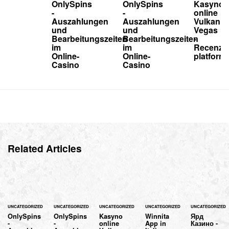
OnlySpins
OnlySpins
Kasyno
-
-
online
Auszahlungen
Auszahlungen
Vulkan
und
und
Vegas
Bearbeitungszeiten
Bearbeitungszeiten
-
im
im
Recenzj
Online-
Online-
platform
Casino
Casino
Related Articles
UNCATEGORIZED
UNCATEGORIZED
UNCATEGORIZED
UNCATEGORIZED
UNCATEGORIZED
OnlySpins
OnlySpins
Kasyno
Winnita
Ярд
-
-
online
App in
Казино -