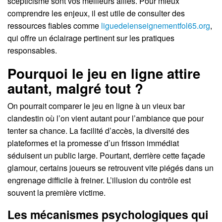
scepticisme sont vos meilleurs alliés. Pour mieux
comprendre les enjeux, il est utile de consulter des
ressources fiables comme
liguedelenseignementfol65.org
,
qui offre un éclairage pertinent sur les pratiques
responsables.
Pourquoi le jeu en ligne attire
autant, malgré tout ?
On pourrait comparer le jeu en ligne à un vieux bar
clandestin où l’on vient autant pour l’ambiance que pour
tenter sa chance. La facilité d’accès, la diversité des
plateformes et la promesse d’un frisson immédiat
séduisent un public large. Pourtant, derrière cette façade
glamour, certains joueurs se retrouvent vite piégés dans un
engrenage difficile à freiner. L’illusion du contrôle est
souvent la première victime.
Les mécanismes psychologiques qui