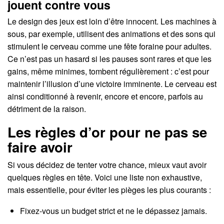
jouent contre vous
Le design des jeux est loin d’être innocent. Les machines à
sous, par exemple, utilisent des animations et des sons qui
stimulent le cerveau comme une fête foraine pour adultes.
Ce n’est pas un hasard si les pauses sont rares et que les
gains, même minimes, tombent régulièrement : c’est pour
maintenir l’illusion d’une victoire imminente. Le cerveau est
ainsi conditionné à revenir, encore et encore, parfois au
détriment de la raison.
Les règles d’or pour ne pas se
faire avoir
Si vous décidez de tenter votre chance, mieux vaut avoir
quelques règles en tête. Voici une liste non exhaustive,
mais essentielle, pour éviter les pièges les plus courants :
Fixez-vous un budget strict et ne le dépassez jamais.