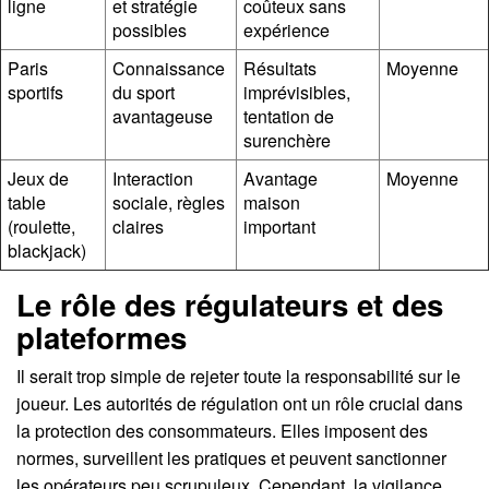
ligne
et stratégie
coûteux sans
possibles
expérience
Paris
Connaissance
Résultats
Moyenne
sportifs
du sport
imprévisibles,
avantageuse
tentation de
surenchère
Jeux de
Interaction
Avantage
Moyenne
table
sociale, règles
maison
(roulette,
claires
important
blackjack)
Le rôle des régulateurs et des
plateformes
Il serait trop simple de rejeter toute la responsabilité sur le
joueur. Les autorités de régulation ont un rôle crucial dans
la protection des consommateurs. Elles imposent des
normes, surveillent les pratiques et peuvent sanctionner
les opérateurs peu scrupuleux. Cependant, la vigilance