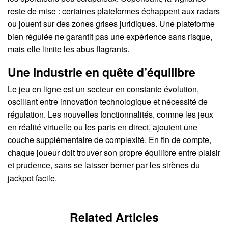
reste de mise : certaines plateformes échappent aux radars
ou jouent sur des zones grises juridiques. Une plateforme
bien régulée ne garantit pas une expérience sans risque,
mais elle limite les abus flagrants.
Une industrie en quête d’équilibre
Le jeu en ligne est un secteur en constante évolution,
oscillant entre innovation technologique et nécessité de
régulation. Les nouvelles fonctionnalités, comme les jeux
en réalité virtuelle ou les paris en direct, ajoutent une
couche supplémentaire de complexité. En fin de compte,
chaque joueur doit trouver son propre équilibre entre plaisir
et prudence, sans se laisser berner par les sirènes du
jackpot facile.
Related Articles