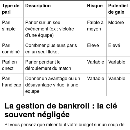
Type de
Description
Risque
Potentiel
pari
de gain
Pari
Parier sur un seul
Faible à
Modéré
simple
événement (ex : victoire
moyen
d’une équipe)
Pari
Combiner plusieurs paris
Élevé
Élevé
combiné
en un seul ticket
Pari en
Parier pendant le
Variable
Variable
direct
déroulement du match
Pari
Donner un avantage ou un
Variable
Variable
handicap
désavantage virtuel à une
équipe
La gestion de bankroll : la clé
souvent négligée
Si vous pensez que miser tout votre budget sur un coup de