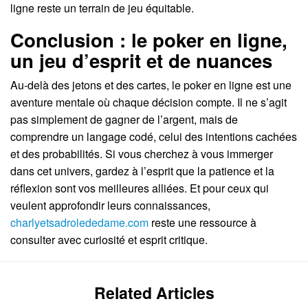
ligne reste un terrain de jeu équitable.
Conclusion : le poker en ligne,
un jeu d’esprit et de nuances
Au-delà des jetons et des cartes, le poker en ligne est une
aventure mentale où chaque décision compte. Il ne s’agit
pas simplement de gagner de l’argent, mais de
comprendre un langage codé, celui des intentions cachées
et des probabilités. Si vous cherchez à vous immerger
dans cet univers, gardez à l’esprit que la patience et la
réflexion sont vos meilleures alliées. Et pour ceux qui
veulent approfondir leurs connaissances,
charlyetsadrolededame.com
reste une ressource à
consulter avec curiosité et esprit critique.
Related Articles