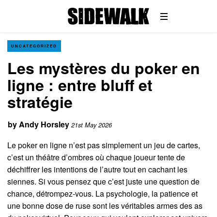
UNCATEGORIZED
Les mystères du poker en
ligne : entre bluff et
stratégie
by
Andy Horsley
21st May 2026
Le poker en ligne n’est pas simplement un jeu de cartes,
c’est un théâtre d’ombres où chaque joueur tente de
déchiffrer les intentions de l’autre tout en cachant les
siennes. Si vous pensez que c’est juste une question de
chance, détrompez-vous. La psychologie, la patience et
une bonne dose de ruse sont les véritables armes des as