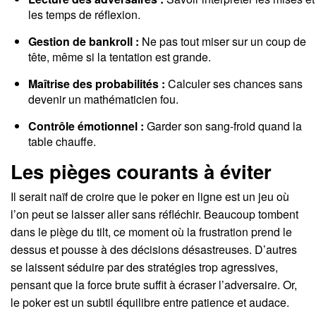
les temps de réflexion.
Gestion de bankroll :
Ne pas tout miser sur un coup de
tête, même si la tentation est grande.
Maîtrise des probabilités :
Calculer ses chances sans
devenir un mathématicien fou.
Contrôle émotionnel :
Garder son sang-froid quand la
table chauffe.
Les pièges courants à éviter
Il serait naïf de croire que le poker en ligne est un jeu où
l’on peut se laisser aller sans réfléchir. Beaucoup tombent
dans le piège du tilt, ce moment où la frustration prend le
dessus et pousse à des décisions désastreuses. D’autres
se laissent séduire par des stratégies trop agressives,
pensant que la force brute suffit à écraser l’adversaire. Or,
le poker est un subtil équilibre entre patience et audace.