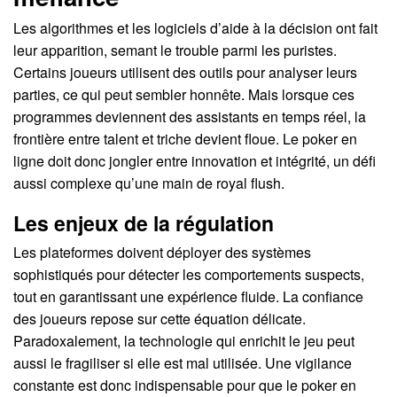
Les algorithmes et les logiciels d’aide à la décision ont fait
leur apparition, semant le trouble parmi les puristes.
Certains joueurs utilisent des outils pour analyser leurs
parties, ce qui peut sembler honnête. Mais lorsque ces
programmes deviennent des assistants en temps réel, la
frontière entre talent et triche devient floue. Le poker en
ligne doit donc jongler entre innovation et intégrité, un défi
aussi complexe qu’une main de royal flush.
Les enjeux de la régulation
Les plateformes doivent déployer des systèmes
sophistiqués pour détecter les comportements suspects,
tout en garantissant une expérience fluide. La confiance
des joueurs repose sur cette équation délicate.
Paradoxalement, la technologie qui enrichit le jeu peut
aussi le fragiliser si elle est mal utilisée. Une vigilance
constante est donc indispensable pour que le poker en