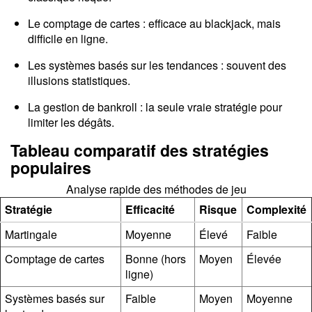
Le comptage de cartes : efficace au blackjack, mais
difficile en ligne.
Les systèmes basés sur les tendances : souvent des
illusions statistiques.
La gestion de bankroll : la seule vraie stratégie pour
limiter les dégâts.
Tableau comparatif des stratégies
populaires
Analyse rapide des méthodes de jeu
Stratégie
Efficacité
Risque
Complexité
Martingale
Moyenne
Élevé
Faible
Comptage de cartes
Bonne (hors
Moyen
Élevée
ligne)
Systèmes basés sur
Faible
Moyen
Moyenne