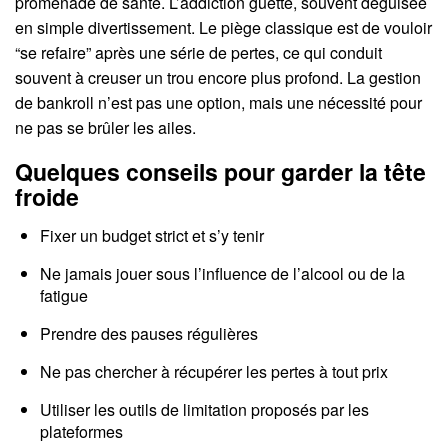
promenade de santé. L’addiction guette, souvent déguisée
en simple divertissement. Le piège classique est de vouloir
“se refaire” après une série de pertes, ce qui conduit
souvent à creuser un trou encore plus profond. La gestion
de bankroll n’est pas une option, mais une nécessité pour
ne pas se brûler les ailes.
Quelques conseils pour garder la tête
froide
Fixer un budget strict et s’y tenir
Ne jamais jouer sous l’influence de l’alcool ou de la
fatigue
Prendre des pauses régulières
Ne pas chercher à récupérer les pertes à tout prix
Utiliser les outils de limitation proposés par les
plateformes