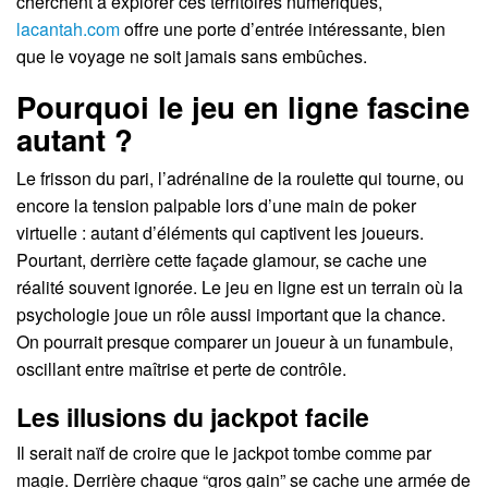
cherchent à explorer ces territoires numériques,
lacantah.com
offre une porte d’entrée intéressante, bien
que le voyage ne soit jamais sans embûches.
Pourquoi le jeu en ligne fascine
autant ?
Le frisson du pari, l’adrénaline de la roulette qui tourne, ou
encore la tension palpable lors d’une main de poker
virtuelle : autant d’éléments qui captivent les joueurs.
Pourtant, derrière cette façade glamour, se cache une
réalité souvent ignorée. Le jeu en ligne est un terrain où la
psychologie joue un rôle aussi important que la chance.
On pourrait presque comparer un joueur à un funambule,
oscillant entre maîtrise et perte de contrôle.
Les illusions du jackpot facile
Il serait naïf de croire que le jackpot tombe comme par
magie. Derrière chaque “gros gain” se cache une armée de