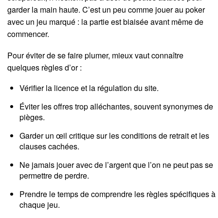
garder la main haute. C’est un peu comme jouer au poker
avec un jeu marqué : la partie est biaisée avant même de
commencer.
Pour éviter de se faire plumer, mieux vaut connaître
quelques règles d’or :
Vérifier la licence et la régulation du site.
Éviter les offres trop alléchantes, souvent synonymes de
pièges.
Garder un œil critique sur les conditions de retrait et les
clauses cachées.
Ne jamais jouer avec de l’argent que l’on ne peut pas se
permettre de perdre.
Prendre le temps de comprendre les règles spécifiques à
chaque jeu.